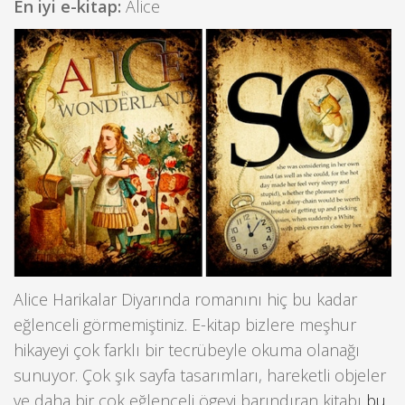
En iyi e-kitap:
Alice
Alice Harikalar Diyarında romanını hiç bu kadar
eğlenceli görmemiştiniz. E-kitap bizlere meşhur
hikayeyi çok farklı bir tecrübeyle okuma olanağı
sunuyor. Çok şık sayfa tasarımları, hareketli objeler
ve daha bir çok eğlenceli ögeyi barındıran kitabı
bu