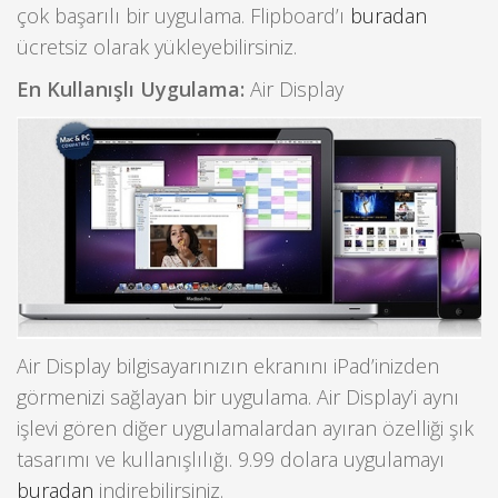
çok başarılı bir uygulama. Flipboard’ı
buradan
ücretsiz olarak yükleyebilirsiniz.
En Kullanışlı Uygulama:
Air Display
Air Display bilgisayarınızın ekranını iPad’inizden
görmenizi sağlayan bir uygulama. Air Display’i aynı
işlevi gören diğer uygulamalardan ayıran özelliği şık
tasarımı ve kullanışlılığı. 9.99 dolara uygulamayı
buradan
indirebilirsiniz.