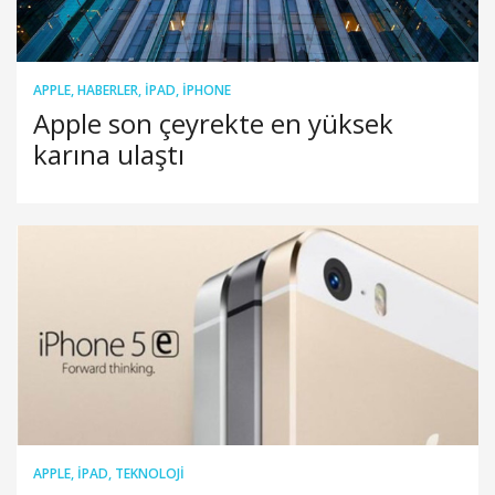
APPLE
,
HABERLER
,
IPAD
,
IPHONE
Apple son çeyrekte en yüksek
karına ulaştı
APPLE
,
IPAD
,
TEKNOLOJI