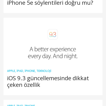
iPhone 5e söylentileri doğru mu?
APPLE
,
IPAD
,
IPHONE
,
TEKNOLOJI
iOS 9.3 güncellemesinde dikkat
çeken özellik
APPLE
,
IPAD
,
IPHONE