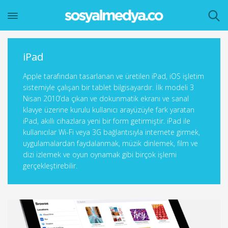
iPad
Apple tarafından tasarlanan ve üretilen iPad, iOS işletim
sistemiyle çalışan bir tablet bilgisayardır. İlk modeli 3
Nisan 2010’da çıkan ve dokunmatik ekranı ve sanal
klavye üzerine kurulu kullanıcı arayüzüyle fark yaratan
iPad, akıllı cihazlara yeni bir form getirmiştir. iPad ile
kullanıcılar Wi-Fi veya 3G bağlantısıyla internete girmek,
uygulamalardan faydalanmak, müzik dinlemek, film ve
dizi izlemek ve oyun oynamak gibi birçok işlemi
gerçekleştirebilir.