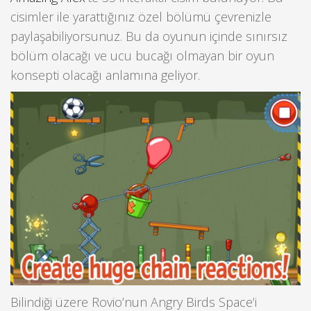
cisimler ile yarattığınız özel bölümü çevrenizle
paylaşabiliyorsunuz. Bu da oyunun içinde sınırsız
bölüm olacağı ve ucu bucağı olmayan bir oyun
konsepti olacağı anlamına geliyor.
Bilindiği üzere Rovio’nun Angry Birds Space’i