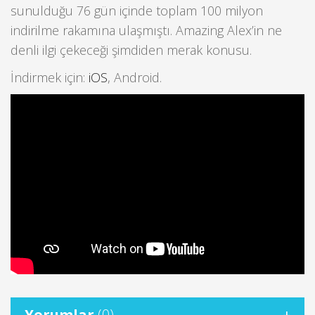
sunulduğu 76 gün içinde toplam 100 milyon
indirilme rakamına ulaşmıştı. Amazing Alex’in ne
denli ilgi çekeceği şimdiden merak konusu.
İndirmek için:
iOS
, Android.
Yorumlar
(0)