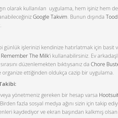
ın olarak kullanılan uygulama, hem işiniz hem de
alanabileceğiniz
Google Takvim
. Bunun dışında
Tood
.
i günlük işlerinizi kendinize hatırlatmak için basit 
n
Remember The Milk
‘i kullanabilirsiniz. Ev arkadaş
k sırasını düzenlemekten bıktıysanız da
Chore Bust
ne organize ettiğinden oldukça cazip bir uygulama.
Takibi:
ız veya yönetmeniz gereken bir hesap varsa
Hootsui
 Birden fazla sosyal medya ağını sizin için takip ediyo
enleri kaydediyor ve ekran başından kalkmış olsan