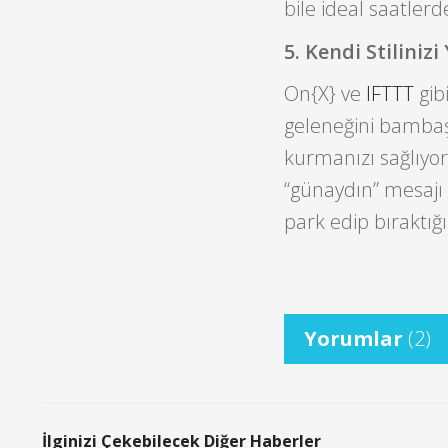
bile ideal saatler
5. Kendi Stilinizi
On{X} ve
IFTTT
gib
geleneğini bambaşk
kurmanızı sağlıyor
“günaydın” mesajı 
park edip bıraktığı
Yorumlar
(2)
İlginizi Çekebilecek Diğer Haberler