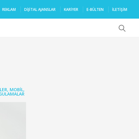
REKLAM
DIJITAL AJANSLAR
KARIYER
E-BÜLTEN
İLETİŞİM
x
LER
,
MOBIL
,
GULAMALAR