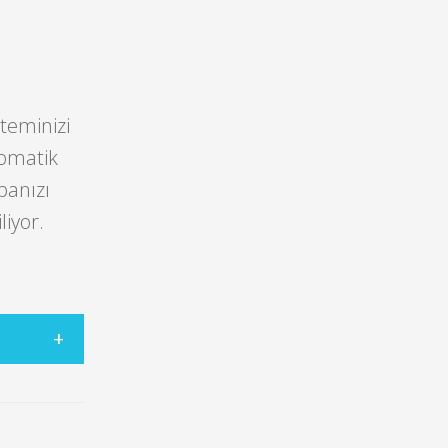
teminizi
tomatik
banızı
liyor.