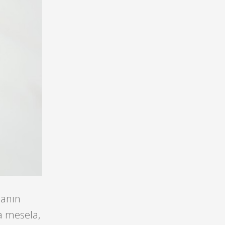
sanın
sa mesela,