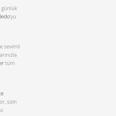
 günlük
ledo
‘yu
ve sevimli
larınızla
er
tüm
te
r, sizin
ız