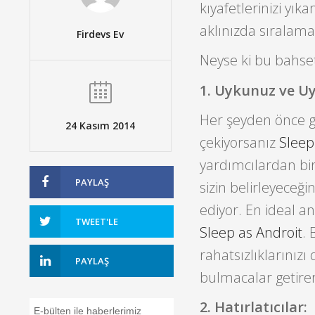
kıyafetlerinizi y
aklınızda sıralamak
Firdevs Ev
Neyse ki bu bahset
1. Uykunuz ve U
Her şeyden önce g
24 Kasım 2014
çekiyorsanız
Sleep
yardımcılardan bir
PAYLAŞ
sizin belirleyeceği
ediyor. En ideal 
TWEET'LE
Sleep as Androit
.
rahatsızlıklarınızı
PAYLAŞ
bulmacalar getire
2. Hatırlatıcılar:
E-bülten ile haberlerimiz