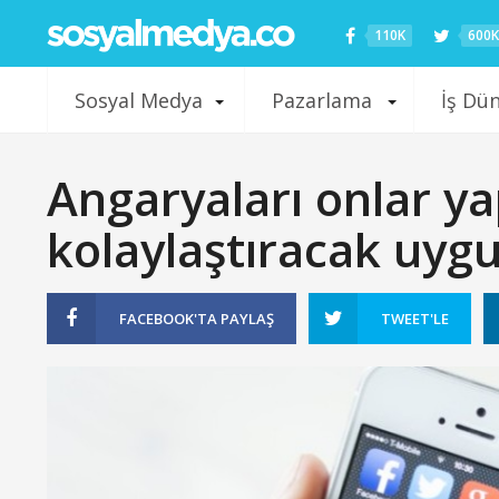
110K
600K
Sosyal Medya
Pazarlama
İş Dü
Angaryaları onlar ya
kolaylaştıracak uyg
FACEBOOK'TA
PAYLAŞ
TWEET'LE