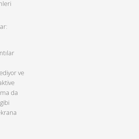
leri
ar:
tılar
ediyor ve
aktive
lama da
gibi
 ekrana