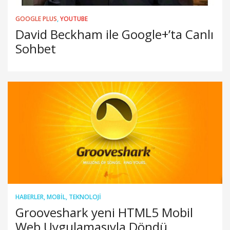
GOOGLE PLUS
,
YOUTUBE
David Beckham ile Google+’ta Canlı
Sohbet
HABERLER
,
MOBIL
,
TEKNOLOJI
Grooveshark yeni HTML5 Mobil
Web Uygulamasıyla Döndü