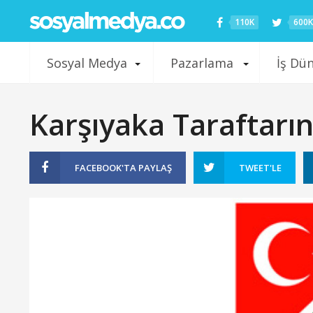
110K
600K
Sosyal Medya
Pazarlama
İş Dü
Karşıyaka Taraftarı
FACEBOOK'TA
PAYLAŞ
TWEET'LE