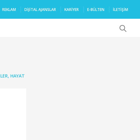
REKLAM
DIJITAL AJANSLAR
KARIYER
E-BÜLTEN
İLETİŞİM
x
LER
,
HAYAT