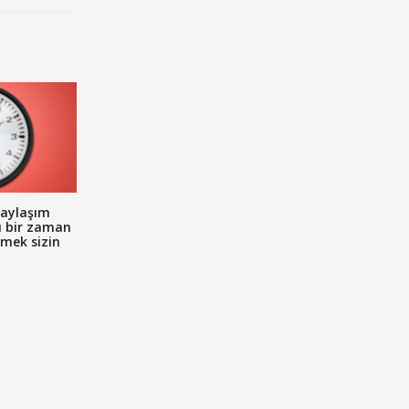
aylaşım
u bir zaman
emek sizin