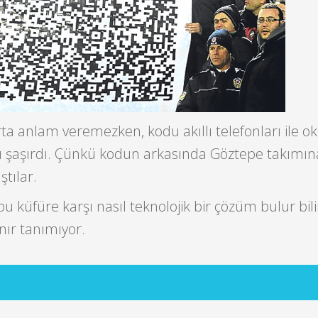
ta anlam veremezken, kodu akıllı telefonları ile o
nı şaşırdı. Çünkü kodun arkasında Göztepe takımın
ştılar.
bu küfüre karşı nasıl teknolojik bir çözüm bulur bi
ınır tanımıyor.