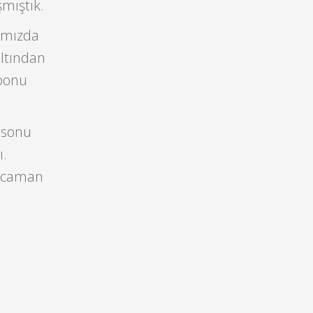
mıştık.
rımızda
ltından
uponu
asonu
ı.
kocaman