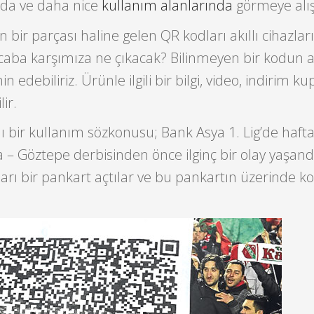
nda ve daha nice
kullanım alanlarında
görmeye alış
 bir parçası haline gelen QR kodları akıllı cihazla
ba karşımıza ne çıkacak? Bilinmeyen bir kodun a
n edebiliriz. Ürünle ilgili bir bilgi, video, indirim k
ir.
ı bir kullanım sözkonusu; Bank Asya 1. Lig’de haft
– Göztepe derbisinden önce ilginç bir olay yaşand
ları bir pankart açtılar ve bu pankartın üzerinde 