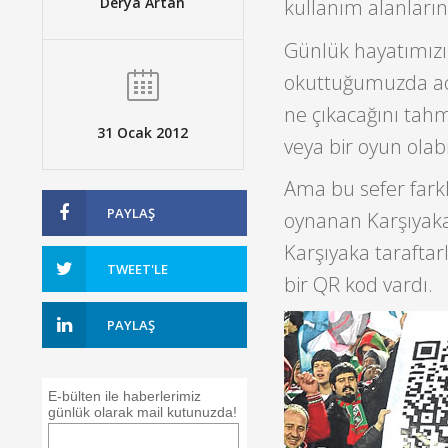
Derya Artan
kullanım alanları
Günlük hayatımızın
okuttuğumuzda aca
ne çıkacağını tahmi
31 Ocak 2012
veya bir oyun olabil
Ama bu sefer farkl
PAYLAŞ
oynanan Karşıyaka 
Karşıyaka taraftar
TWEET'LE
bir QR kod vardı.
PAYLAŞ
E-bülten ile haberlerimiz
günlük olarak mail kutunuzda!