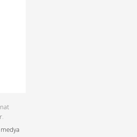
anat
r.
ı medya