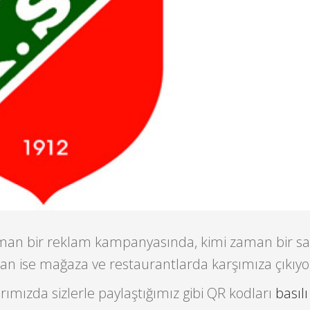
man bir reklam kampanyasında, kimi zaman bir s
an ise mağaza ve restaurantlarda karşımıza çıkıyo
rımızda sizlerle paylaştığımız gibi QR kodları
basıl