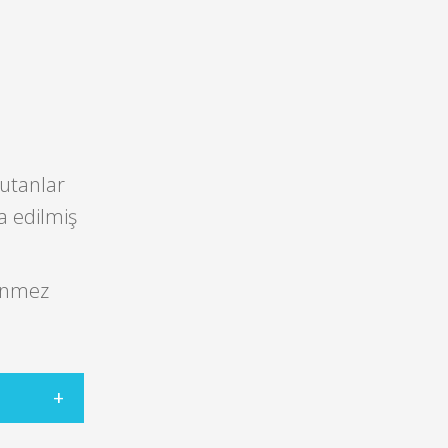
kutanlar
a edilmiş
linmez