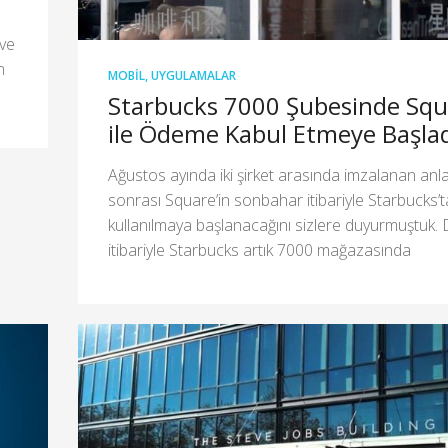
 ve
n
MOBIL
,
UYGULAMALAR
Starbucks 7000 Şubesinde Squ
ile Ödeme Kabul Etmeye Başla
Ağustos ayında iki şirket arasında imzalanan an
sonrası Square’in sonbahar itibariyle Starbucks’t
kullanılmaya başlanacağını sizlere duyurmuştuk.
itibariyle Starbucks artık 7000 mağazasında