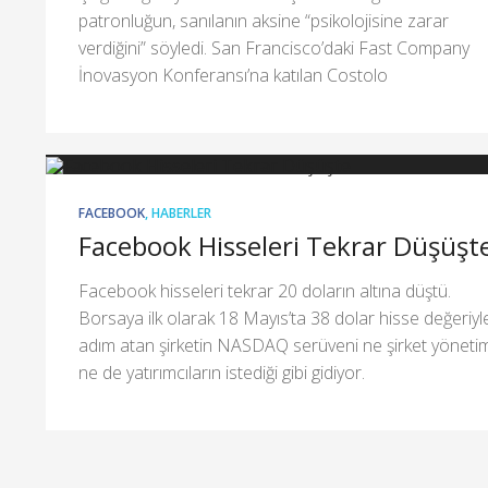
patronluğun, sanılanın aksine “psikolojisine zarar
verdiğini” söyledi. San Francisco’daki Fast Company
İnovasyon Konferansı’na katılan Costolo
FACEBOOK
,
HABERLER
Facebook Hisseleri Tekrar Düşüşt
Facebook hisseleri tekrar 20 doların altına düştü.
Borsaya ilk olarak 18 Mayıs’ta 38 dolar hisse değeriyl
adım atan şirketin NASDAQ serüveni ne şirket yönetim
ne de yatırımcıların istediği gibi gidiyor.