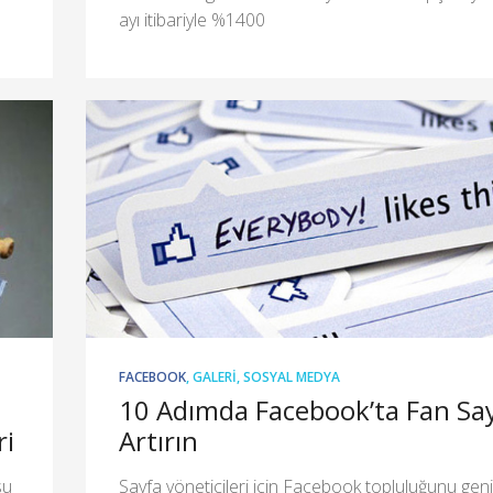
ayı itibariyle %1400
FACEBOOK
,
GALERI
,
SOSYAL MEDYA
10 Adımda Facebook’ta Fan Say
ri
Artırın
su
Sayfa yöneticileri için Facebook topluluğunu gen