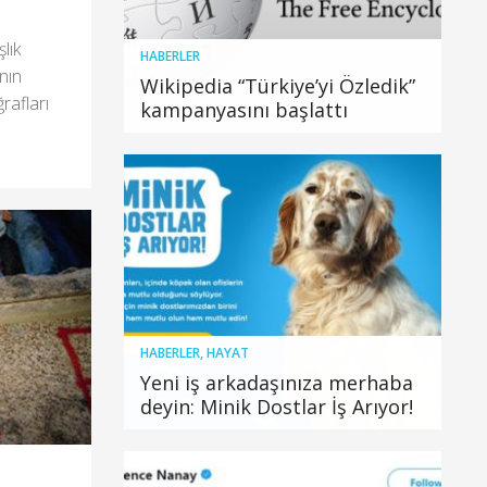
lık
HABERLER
ının
Wikipedia “Türkiye’yi Özledik”
rafları
kampanyasını başlattı
HABERLER
,
HAYAT
Yeni iş arkadaşınıza merhaba
deyin: Minik Dostlar İş Arıyor!