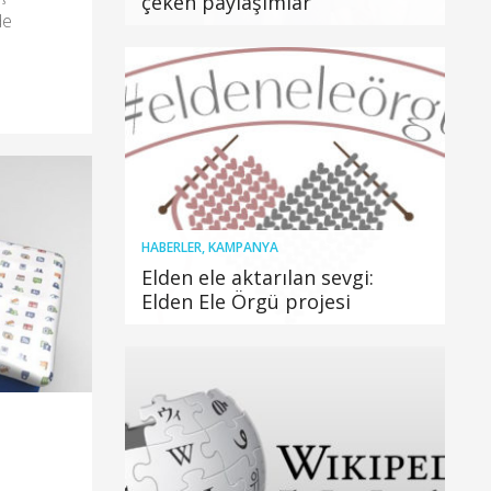
çeken paylaşımlar
de
HABERLER
,
KAMPANYA
Elden ele aktarılan sevgi:
Elden Ele Örgü projesi