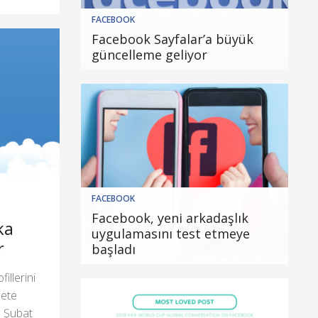
FACEBOOK
Facebook Sayfalar’a büyük
güncelleme geliyor
FACEBOOK
Facebook, yeni arkadaşlık
ka
uygulamasını test etmeye
r
başladı
illerini
mete
ı Şubat