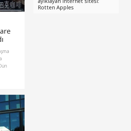
ayıklayan internet sitesi:
Rotten Apples
are
dı
laşma
a
 Dün