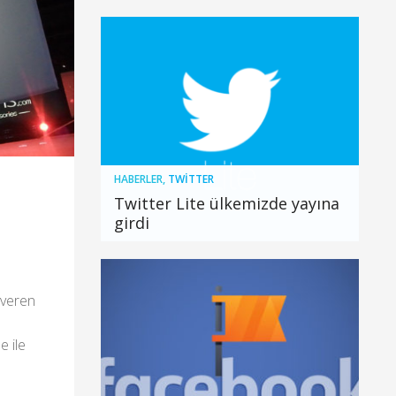
HABERLER
,
TWITTER
Twitter Lite ülkemizde yayına
girdi
 veren
e ile