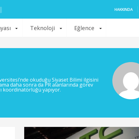
HAKKINDA
nyası
Teknoloji
Eğlence
sitesi’nde okuduğu Siyaset Bilimi ilgisini
lama daha sonra da PR alanlarında görev
ı koordinatörlüğü yapıyor.