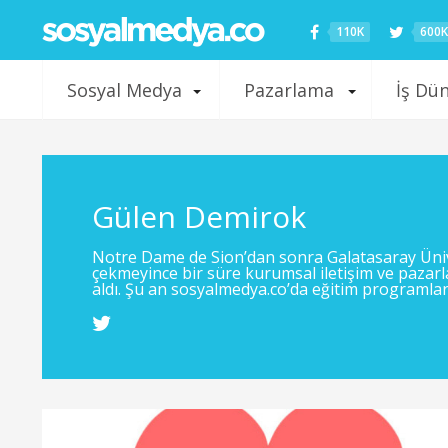
110K
600K
Sosyal Medya
Pazarlama
İş Dü
Gülen Demirok
Notre Dame de Sion’dan sonra Galatasaray Üniver
çekmeyince bir süre kurumsal iletişim ve pazar
aldı. Şu an sosyalmedya.co’da eğitim programlar