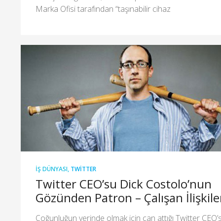
Marka Ofisi tarafından “taşınabilir cihaz
İŞ DÜNYASI
,
TWITTER
Twitter CEO’su Dick Costolo’nun
Gözünden Patron – Çalışan İlişkile
Çoğunluğun yerinde olmak için can attığı Twitter CEO’