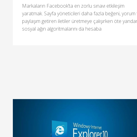
Markaların Facebook’ta en zorlu sınavı etkileşim
yaratmak. Sayfa yöneticileri daha fazla beğeni, yorum
paylaşım getiren iletiler üretmeye çalışırken öte yanda
sosyal ağın algoritmalarını da hesaba