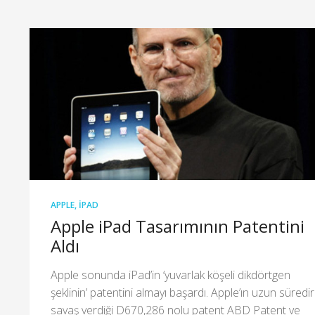
APPLE
,
IPAD
Apple iPad Tasarımının Patentini
Aldı
Apple sonunda iPad’in ‘yuvarlak köşeli dikdörtgen
şeklinin’ patentini almayı başardı. Apple’ın uzun süredir
savaş verdiği D670,286 nolu patent ABD Patent ve