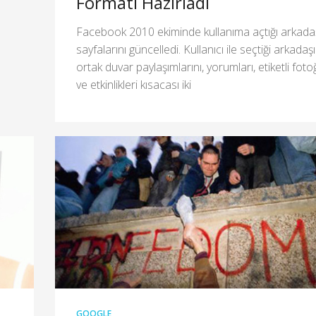
Formatı Hazırladı
Facebook 2010 ekiminde kullanıma açtığı arkadaş
sayfalarını güncelledi. Kullanıcı ile seçtiği arkadaş
ortak duvar paylaşımlarını, yorumları, etiketli fotoğ
ve etkinlikleri kısacası iki
GOOGLE