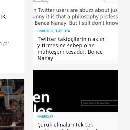
ık
HABERLER
,
TWITTER
Twitter takipçilerinin aklını
nıyor.
yitirmesine sebep olan
muhteşem tesadüf: Bence
Nanay
HABERLER
Çürük elmaları tek tek