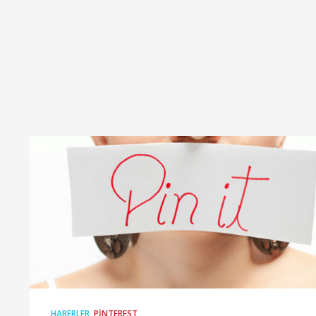
HABERLER
,
PINTEREST