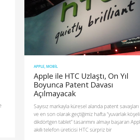
APPLE
,
MOBIL
Apple ile HTC Uzlaştı, On Yıl
Boyunca Patent Davası
Açılmayacak
e
Sayısız markayla küresel alanda patent savaşları
ve en son olarak geçtiğimiz hafta “yuvarlak köşeli
dikdörtgen tablet” tasarımını almayı başaran Appl
akıllı telefon üreticisi HTC sürpriz bir