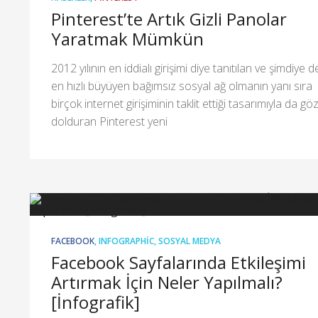
Pinterest’te Artık Gizli Panolar
Yaratmak Mümkün
2012 yılının en iddialı girişimi diye tanıtılan ve şimdiye d
en hızlı büyüyen bağımsız sosyal ağ olmanın yanı sıra
birçok internet girişiminin taklit ettiği tasarımıyla da gö
dolduran Pinterest yeni
FACEBOOK
,
INFOGRAPHIC
,
SOSYAL MEDYA
Facebook Sayfalarında Etkileşimi
Artırmak İçin Neler Yapılmalı?
[İnfografik]