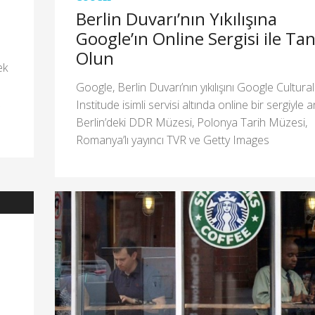
Berlin Duvarı’nın Yıkılışına
Google’ın Online Sergisi ile Tan
Olun
ek
Google, Berlin Duvarı’nın yıkılışını Google Cultural
z
Institude isimli servisi altında online bir sergiyle a
Berlin’deki DDR Müzesi, Polonya Tarih Müzesi,
Romanya’lı yayıncı TVR ve Getty Images