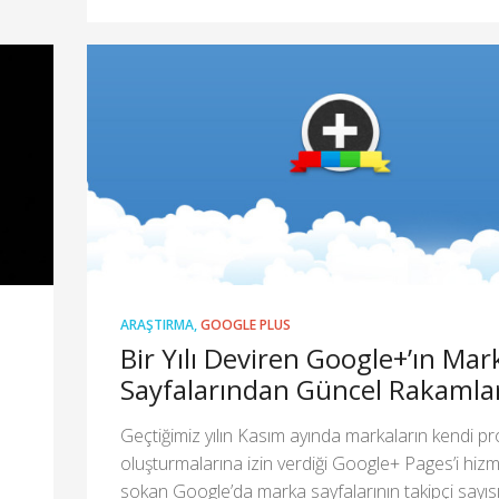
ARAŞTIRMA
,
GOOGLE PLUS
Bir Yılı Deviren Google+’ın Mar
Sayfalarından Güncel Rakamla
Geçtiğimiz yılın Kasım ayında markaların kendi prof
oluşturmalarına izin verdiği Google+ Pages’i hiz
sokan Google’da marka sayfalarının takipçi sayıs