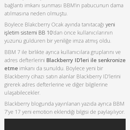
bağlantı imkanı sunması BBM’in pabucunun dama
atılmasına neden olmuştu.
Böylece Blakcberry Ocak ayında tanıtacağı
yeni
işletim sistemi BB 10
‘dan önce kullanıcılarının
yüzünü güldüren bir yeniliğe imza atmış oldu.
BBM 7 ile birlikte ayrıca kullanıcılara gruplarını ve
adres defterlerini
Blackberry ID’leri ile senkronize
etme
imkanı da sunuldu. Böylece yeni bir
Blackberry cihazı satın alanlar Blackberry ID’lerini
girerek adres defterlerine ve diğer bilgilerine
ulaşabilecekler.
Blackberry blogunda yayınlanan yazıda ayrıca BBM
7’ye 17 yeni emotion eklendiği bilgisi de paylaşılıyor.