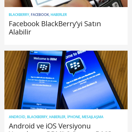
BLACKBERRY
,
FACEBOOK
,
HABERLER
Facebook BlackBerry’yi Satın
Alabilir
ANDROID
,
BLACKBERRY
,
HABERLER
,
IPHONE
,
MESAJLAŞMA
Android ve iOS Versiyonu