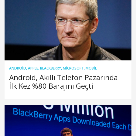
ANDROID
,
APPLE
,
BLACKBERRY
,
MICROSOFT
,
MOBIL
Android, Akıllı Telefon Pazarında
İlk Kez %80 Barajını Geçti