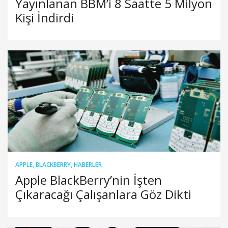
Yayınlanan BBM’i 8 Saatte 5 Milyon
Kişi İndirdi
APPLE
,
BLACKBERRY
,
HABERLER
Apple BlackBerry’nin İşten
Çıkaracağı Çalışanlara Göz Dikti