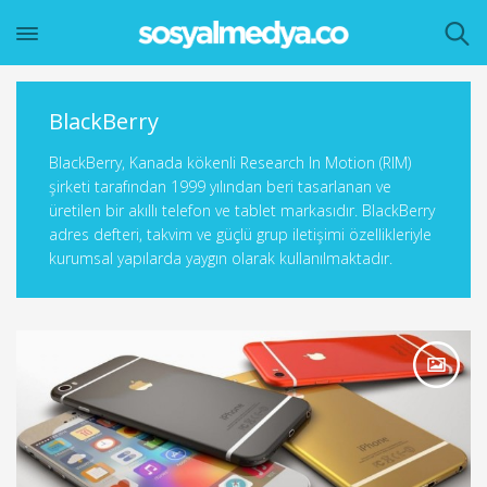
BlackBerry
BlackBerry, Kanada kökenli Research In Motion (RIM)
şirketi tarafından 1999 yılından beri tasarlanan ve
üretilen bir akıllı telefon ve tablet markasıdır. BlackBerry
adres defteri, takvim ve güçlü grup iletişimi özellikleriyle
kurumsal yapılarda yaygın olarak kullanılmaktadır.