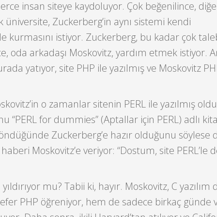
lerce insan siteye kaydoluyor. Çok beğenilince, diğe
k üniversite, Zuckerberg’in aynı sistemi kendi
de kurmasını istiyor. Zuckerberg, bu kadar çok tale
e, oda arkadaşı Moskovitz, yardım etmek istiyor. 
şurada yatıyor, site PHP ile yazılmış ve Moskovitz P
skovitz’in o zamanlar sitenin PERL ile yazılmış ol
u “PERL for dummies” (Aptallar için PERL) adlı kit
. Döndüğünde Zuckerberg’e hazır olduğunu söylese d
aberi Moskovitz’e veriyor: “Dostum, site PERL’le d
yıldırıyor mu? Tabii ki, hayır. Moskovitz, C yazılım di
u sefer PHP öğreniyor, hem de sadece birkaç günde 