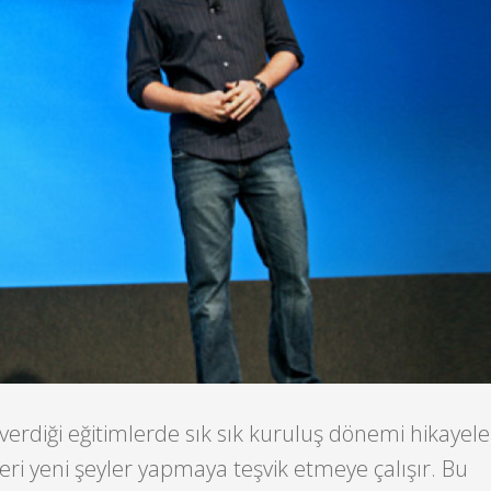
erdiği eğitimlerde sık sık kuruluş dönemi hikayel
ri yeni şeyler yapmaya teşvik etmeye çalışır. Bu