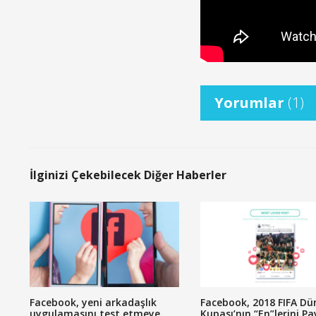
Yorumlar
(1)
İlginizi Çekebilecek Diğer Haberler
Facebook, yeni arkadaşlık
Facebook, 2018 FIFA Dü
uygulamasını test etmeye
Kupası’nın “En”lerini Pa