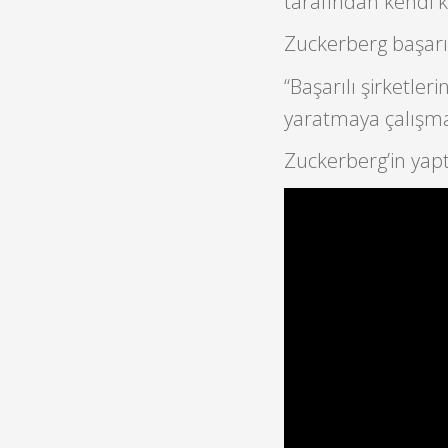
tarafından kendi ka
Zuckerberg başarıy
“Başarılı şirketler
yaratmaya çalışma
Zuckerberg’in yap