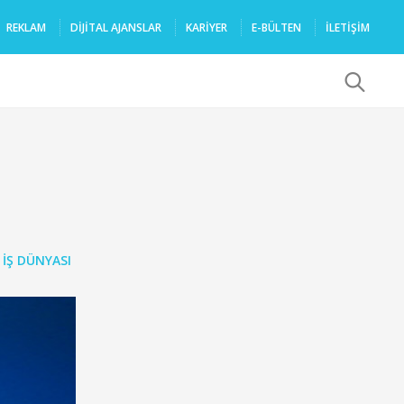
REKLAM
DIJITAL AJANSLAR
KARIYER
E-BÜLTEN
İLETİŞİM
x
,
İŞ DÜNYASI