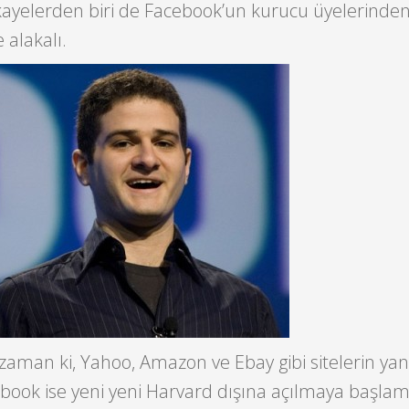
ikayelerden biri de Facebook’un kurucu üyelerinden 
 alakalı.
zaman ki, Yahoo, Amazon ve Ebay gibi sitelerin yan
ebook ise yeni yeni Harvard dışına açılmaya başlamı