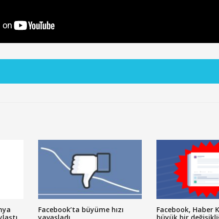
nya
Facebook’ta büyüme hızı
Facebook, Haber 
ylaştı
yavaşladı
büyük bir değişikli