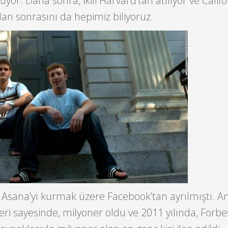
yor. Daha sonra, ikili Harvard’tan atılıyor ve Califo
dan sonrasını da hepimiz biliyoruz.
 Asana’yı kurmak üzere Facebook’tan ayrılmıştı. A
leri sayesinde, milyoner oldu ve 2011 yılında, Forbe