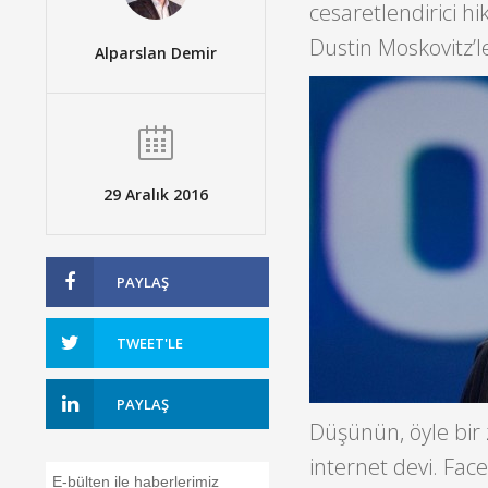
cesaretlendirici h
Dustin Moskovitz’le
Alparslan Demir
29 Aralık 2016
PAYLAŞ
TWEET'LE
PAYLAŞ
Düşünün, öyle bir 
internet devi. Fac
E-bülten ile haberlerimiz