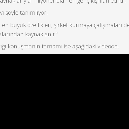
ynaklarıyla milyoner olan en genç kişi ilan edildi.
ı şöyle tanımlıyor:
in en büyük özellikleri, şirket kurmaya çalışmaları de
larından kaynaklanır.”
tığı konuşmanın tamamı ise aşağıdaki videoda.