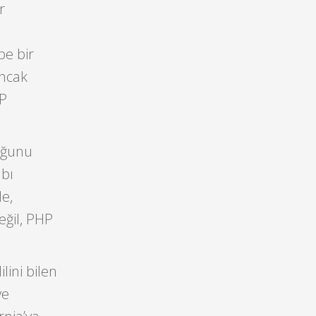
r
be bir
Ancak
HP
duğunu
abı
e,
eğil, PHP
lini bilen
ve