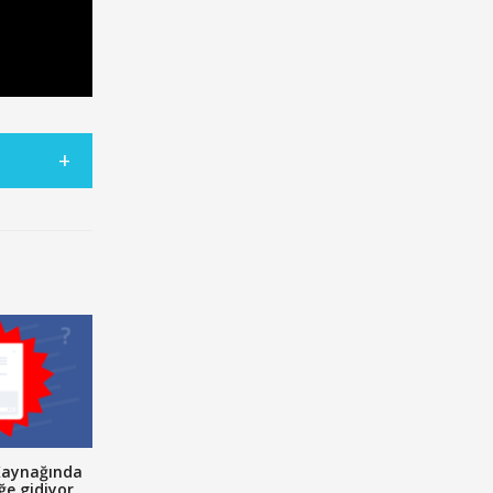
Kaynağında
ğe gidiyor