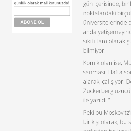
gün içerisinde, bin
günlük olarak mail kutunuzda!
noktalardaki birço
üniversitelerinde 
anda yetişemeyinc
sıkıtı tam olarak 
bilmiyor.
Komik olan ise, Mo
sanması. Hafta son
alarak, çalışıyor
Zuckerberg üzücü h
ile yazıldı.”.
Peki bu Moskovitz’i 
bir kişi olarak, b