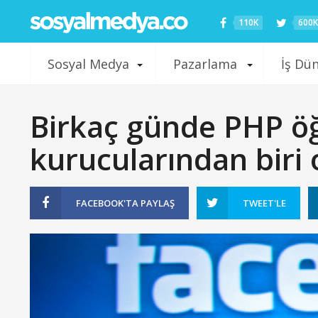
110K
600K
Sosyal Medya
Pazarlama
İş Dü
Birkaç günde PHP ö
kurucularından biri
FACEBOOK'TA
PAYLAŞ
TWEET'LE