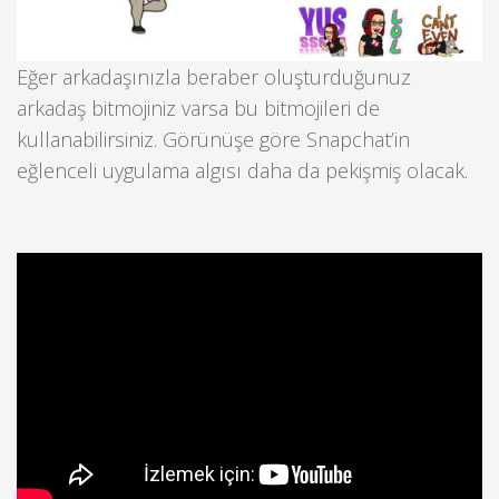
Eğer arkadaşınızla beraber oluşturduğunuz
arkadaş bitmojiniz varsa bu bitmojileri de
kullanabilirsiniz. Görünüşe göre Snapchat’in
eğlenceli uygulama algısı daha da pekişmiş olacak.