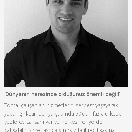
‘Dünyanın neresinde olduğunuz önemli değil!’
Toptal çalışanları hizmetlerini serbest yaşayarak
yapar. Şirketin dünya çapında 30’dan fazla ülkede
yüzlerce çalışanı var ve herkes her yerden
çalışabilir. Şirket ayrıca sınırsız tatil politikasına