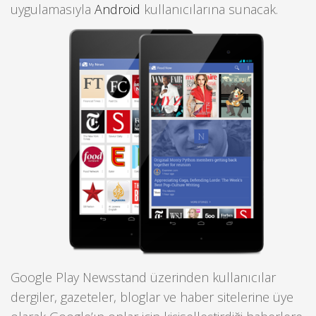
uygulamasıyla
Android
kullanıcılarına sunacak.
Google Play Newsstand üzerinden kullanıcılar
dergiler, gazeteler, bloglar ve haber sitelerine üye