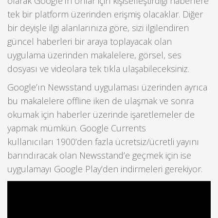
olarak Google’ın onlar için kişiselleştirdiği haberlere
tek bir platform üzerinden erişmiş olacaklar. Diğer
bir deyişle ilgi alanlarınıza göre, sizi ilgilendiren
güncel haberleri bir araya toplayacak olan
uygulama üzerinden makalelere, görsel, ses
dosyası ve videolara tek tıkla ulaşabileceksiniz.
Google’ın Newsstand uygulaması üzerinden ayrıca
bu makalelere offline iken de ulaşmak ve sonra
okumak için haberler üzerinde işaretlemeler de
yapmak mümkün. Google Currents
kullanıcıları 1900’den fazla ücretsiz/ücretli yayını
barındıracak olan Newsstand’e geçmek için ise
uygulamayı Google Play’den indirmeleri gerekiyor.