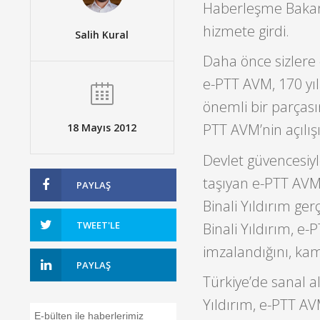
Haberleşme Bakanı B
hizmete girdi.
Salih Kural
Daha önce sizlere
e-PTT AVM, 170 yı
önemli bir parçası
PTT AVM’nin açılışı
18 Mayıs 2012
Devlet güvencesiy
taşıyan e-PTT AVM’
PAYLAŞ
Binali Yıldırım ger
TWEET'LE
Binali Yıldırım, e
imzalandığını, kamu
PAYLAŞ
Türkiye’de sanal al
Yıldırım, e-PTT AV
E-bülten ile haberlerimiz