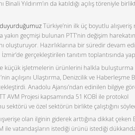
inali Yıldırım’ın da katıldığı açılış töreniyle birlik
duyurduğumuz
Türkiye’nin ilk üç boyutlu alışveriş
la yakın geçmişi bulunan PTT’nin değişim harekatı
nı oluşturuyor. Hazırlıklarına bir süredir devam edi
 İzmir’de gerçekleştirilen tanıtım toplantısında yapı
le küçük işletmelerin ürünlerini halkla buluşturma
nin açılışını Ulaştırma, Denizcilik ve Haberleşme 
çekleştirdi. Anadolu Ajansı’ndan edinilen bilgiye gö
-PTT AVM Projesi kapsamında 51 KOBİ ile protokol
 sektörü ve özel sektörün birlikte çalıştığını söyle
ışverişe olan ilginin giderek arttığına dikkat çeken
M ile vatandaşların istediği ürünü istediği dükkan