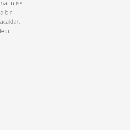
imatın ise
a bir
acaklar.
edi.