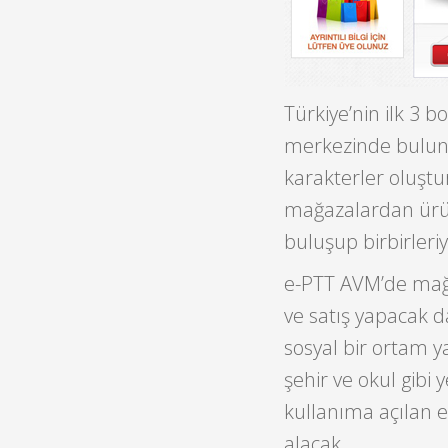
Türkiye’nin ilk 3 b
merkezinde bulunan
karakterler oluştur
mağazalardan ürün
buluşup birbirleri
e-PTT AVM’de mağa
ve satış yapacak 
sosyal bir ortam 
şehir ve okul gibi
kullanıma açılan 
alacak.