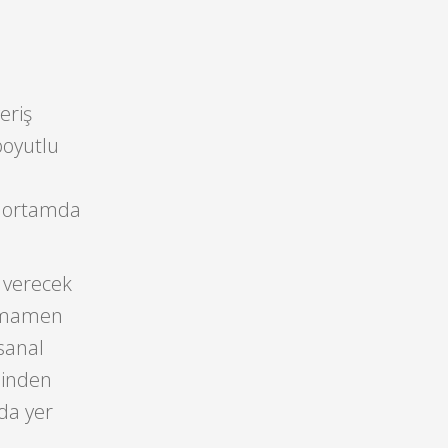
eriş
boyutlu
l ortamda
 verecek
Tamamen
sanal
inden
da yer