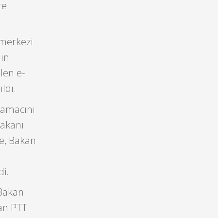
te
 merkezi
nın
len e-
ldı.
 amacını
Bakanı
re, Bakan
di.
 Bakan
dan PTT