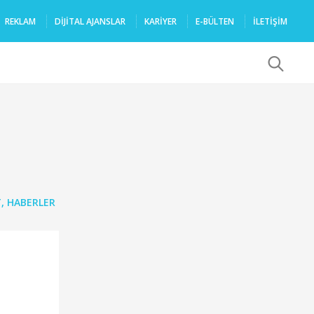
REKLAM
DIJITAL AJANSLAR
KARIYER
E-BÜLTEN
İLETİŞİM
x
T
,
HABERLER