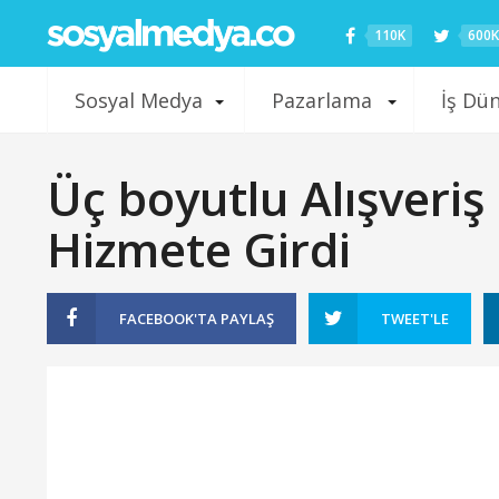
110K
600K
Sosyal Medya
Pazarlama
İş Dü
Üç boyutlu Alışveri
Hizmete Girdi
FACEBOOK'TA
PAYLAŞ
TWEET'LE