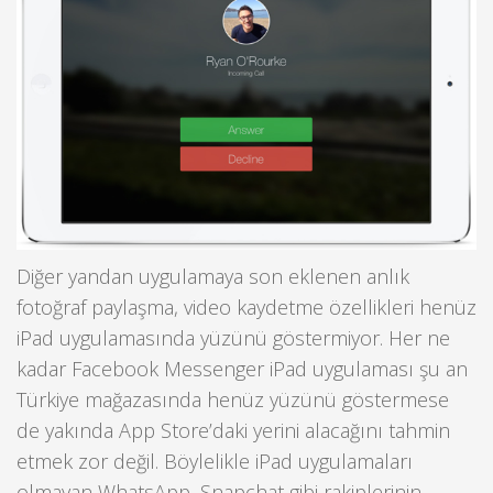
Diğer yandan uygulamaya son eklenen anlık
fotoğraf paylaşma, video kaydetme özellikleri henüz
iPad uygulamasında yüzünü göstermiyor. Her ne
kadar Facebook Messenger iPad uygulaması şu an
Türkiye mağazasında henüz yüzünü göstermese
de yakında App Store’daki yerini alacağını tahmin
etmek zor değil. Böylelikle iPad uygulamaları
olmayan WhatsApp, Snapchat gibi rakiplerinin