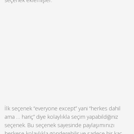
seçenek eklemişler:
İlk seçenek “everyone except” yani “herkes dahil
ama … hariç” diye kolaylıkla seçim yapabildiğiniz
seçenek. Bu seçenek sayesinde paylaşımınızı
herkese kolaylıkla gönderebilir ve sadece bir kaç