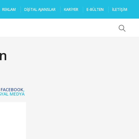
REKLAM
DIJITAL AJANSLAR
KARIYER
E-BÜLTEN
İLETİŞİM
x
ın
,
FACEBOOK
,
SYAL MEDYA