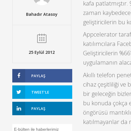
kafa patlatmıştır. 
zaman kaybedecek
Bahadır Atasoy
geliştiricilerin bu 
Appcelerator tarafı
katılımcılara Fac
Geliştiricilerin %6
25 Eylül 2012
uygulamanın alacağ
Akıllı telefon pen
PAYLAŞ
cihaz çeşitliliği 
TWEET'LE
bir geleceğin bizl
bu konuda çokça e
PAYLAŞ
öngörüsü mantıklı 
katılmayanlar da m
E-bülten ile haberlerimiz