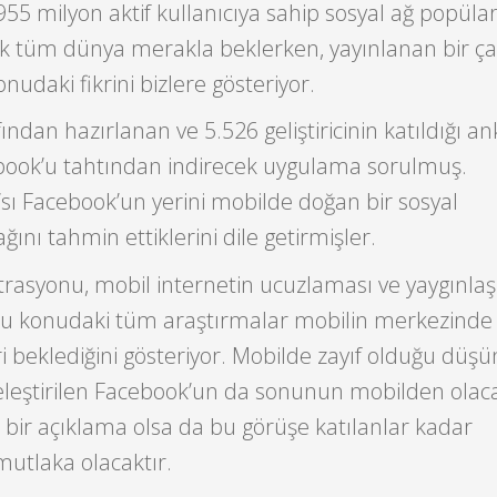
955 milyon aktif kullanıcıya sahip sosyal ağ popülar
 tüm dünya merakla beklerken, yayınlanan bir ç
konudaki fikrini bizlere gösteriyor.
ndan hazırlanan ve 5.526 geliştiricinin katıldığı an
ebook’u tahtından indirecek uygulama sorulmuş.
6’sı Facebook’un yerini mobilde doğan bir sosyal
ını tahmin ettiklerini dile getirmişler.
etrasyonu, mobil internetin ucuzlaması ve yaygınla
ve bu konudaki tüm araştırmalar mobilin merkezinde
eri beklediğini gösteriyor. Mobilde zayıf olduğu düş
leştirilen Facebook’un da sonunun mobilden olac
bir açıklama olsa da bu görüşe katılanlar kadar
utlaka olacaktır.