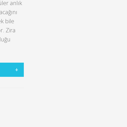
ler anlık
acağını
k bile
. Zira
lduğu