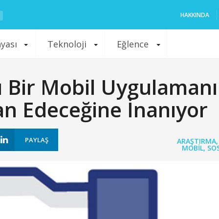
HAKKINDA
nyası
Teknoloji
Eğlence
’sı Bir Mobil Uygulaman
n Edeceğine İnanıyor
PAYLAŞ
ARAŞTIRMA
MOBIL
,
SO