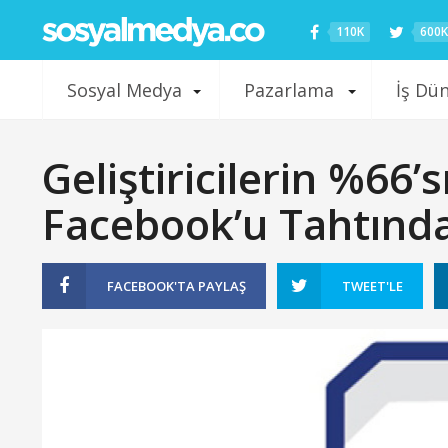
110K
600K
Sosyal Medya
Pazarlama
İş Dü
Geliştiricilerin %66
Facebook’u Tahtında
FACEBOOK'TA
PAYLAŞ
TWEET'LE