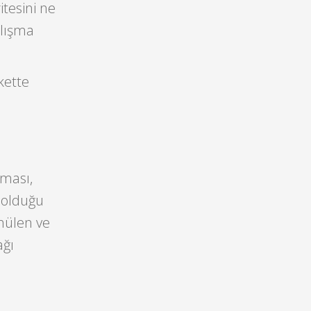
itesini ne
alışma
kette
şması,
 olduğu
ünülen ve
ağı