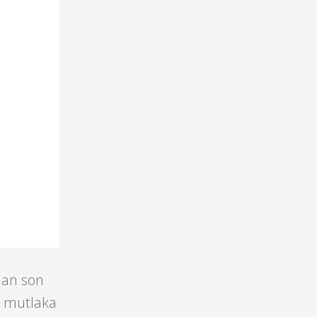
man son
fa mutlaka