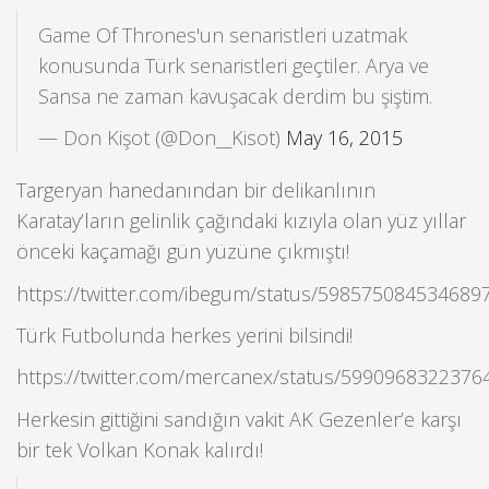
Game Of Thrones'un senaristleri uzatmak
konusunda Türk senaristleri geçtiler. Arya ve
Sansa ne zaman kavuşacak derdim bu şiştim.
— Don Kişot (@Don__Kisot)
May 16, 2015
Targeryan hanedanından bir delikanlının
Karatay’ların gelinlik çağındaki kızıyla olan yüz yıllar
önceki kaçamağı gün yüzüne çıkmıştı!
https://twitter.com/ibegum/status/598575084534689
Türk Futbolunda herkes yerini bilsindi!
https://twitter.com/mercanex/status/5990968322376
Herkesin gittiğini sandığın vakit AK Gezenler’e karşı
bir tek Volkan Konak kalırdı!