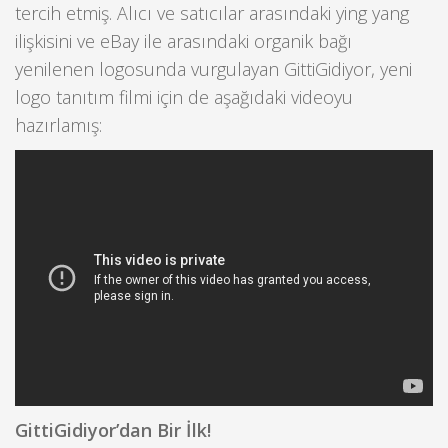
tercih etmiş. Alıcı ve satıcılar arasındaki ying yang
ilişkisini ve eBay ile arasındaki organik bağı
yenilenen logosunda vurgulayan GittiGidiyor, yeni
logo tanıtım filmi için de aşağıdaki videoyu
hazırlamış:
GittiGidiyor’dan Bir İlk!