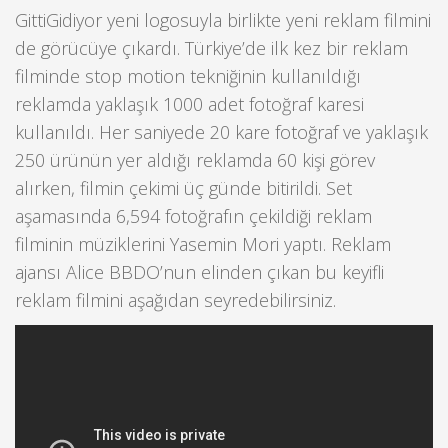
GittiGidiyor yeni logosuyla birlikte yeni reklam filmini
de görücüye çıkardı. Türkiye’de ilk kez bir reklam
filminde stop motion tekniğinin kullanıldığı
reklamda yaklaşık 1000 adet fotoğraf karesi
kullanıldı. Her saniyede 20 kare fotoğraf ve yaklaşık
250 ürünün yer aldığı reklamda 60 kişi görev
alırken, filmin çekimi üç günde bitirildi. Set
aşamasında 6,594 fotoğrafın çekildiği reklam
filminin müziklerini Yasemin Mori yaptı. Reklam
ajansı Alice BBDO’nun elinden çıkan bu keyifli
reklam filmini aşağıdan seyredebilirsiniz.