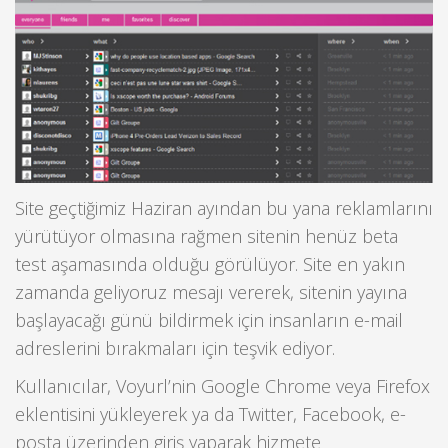
Site geçtiğimiz Haziran ayından bu yana reklamlarını
yürütüyor olmasına rağmen sitenin henüz beta
test aşamasında olduğu görülüyor. Site en yakın
zamanda geliyoruz mesajı vererek, sitenin yayına
başlayacağı günü bildirmek için insanların e-mail
adreslerini bırakmaları için teşvik ediyor.
Kullanıcılar, Voyurl’nin Google Chrome veya Firefox
eklentisini yükleyerek ya da Twitter, Facebook, e-
posta üzerinden giriş yaparak hizmete