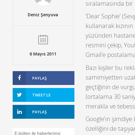
sıralamasında bir 
Deniz Şenyuva
‘Dear Sophie’ (Sev
kullanarak kızını
yüzünden hastanede
resmini çekip, Yout
Gmail’e postalamas
6 Mayıs 2011
Bazı kişiler bu rek
samimiyetten uzak 
PAYLAŞ
geçtiğinin de vur
TWEET'LE
(ortalama 30 san
merakla ve tebess
PAYLAŞ
Google’ın şimdiye
özelliğini de taşı
E-bülten ile haberlerimiz