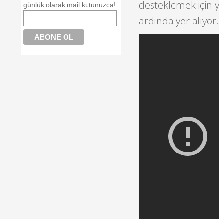
desteklemek için y
günlük olarak mail kutunuzda!
ardında yer alıyor.