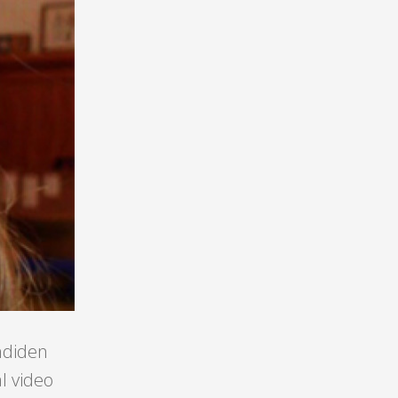
imdiden
l video