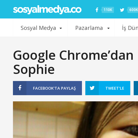
110K
600K
Sosyal Medya
Pazarlama
İş Dü
Google Chrome’dan D
Sophie
FACEBOOK'TA
PAYLAŞ
TWEET'LE