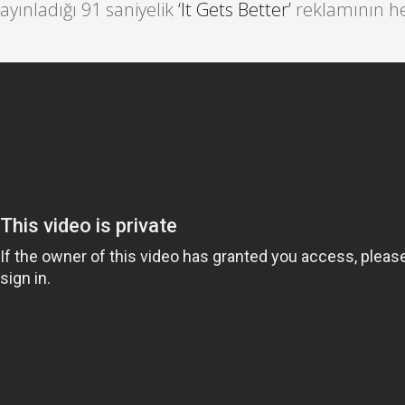
ayınladığı 91 saniyelik
‘It Gets Better’
reklamının 