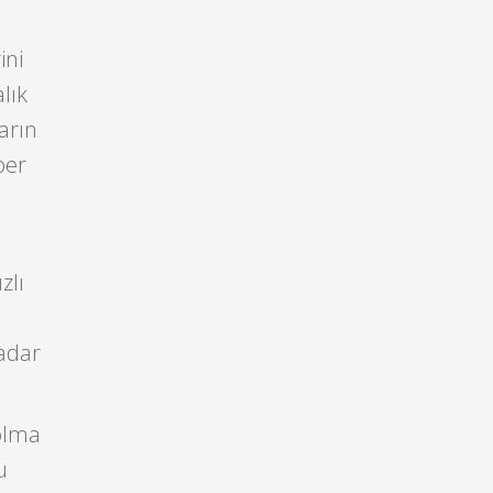
ini
lık
arın
ber
zlı
adar
olma
u