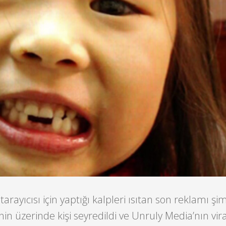
arayıcısı için yaptığı kalpleri ısıtan son reklamı ş
in üzerinde kişi seyredildi ve Unruly Media’nın vira