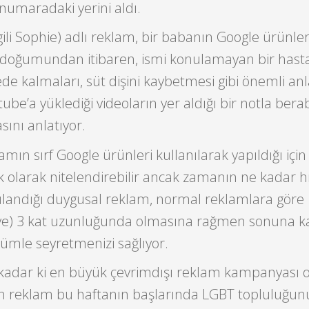
numaradaki yerini aldı.
gili Sophie) adlı reklam, bir babanın Google ürünler
n doğumundan itibaren, ismi konulamayan bir hasta
 kalmaları, süt dişini kaybetmesi gibi önemli anl
ube’a yüklediği videoların yer aldığı bir notla bera
ını anlatıyor.
lamın sırf Google ürünleri kullanılarak yapıldığı için
olarak nitelendirebilir ancak zamanın ne kadar hı
gulandığı duygusal reklam, normal reklamlara göre
iye) 3 kat uzunluğunda olmasına rağmen sonuna k
ümle seyretmenizi sağlıyor.
 kadar ki en büyük çevrimdışı reklam kampanyası 
yan reklam bu haftanın başlarında LGBT topluluğun