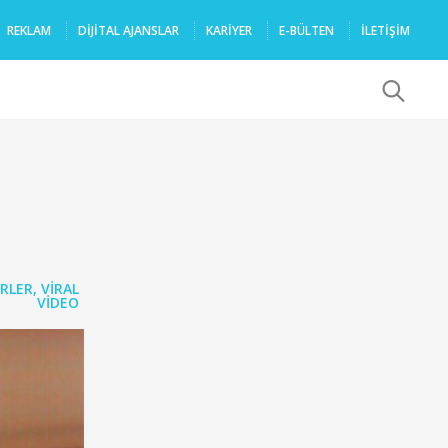
REKLAM
DIJITAL AJANSLAR
KARIYER
E-BÜLTEN
İLETİŞİM
x
RLER
,
VIRAL
VIDEO