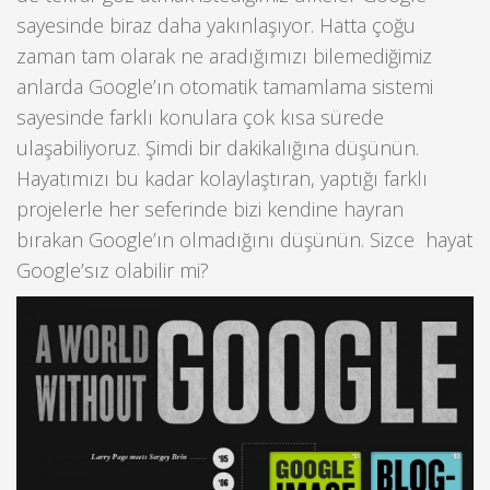
sayesinde biraz daha yakınlaşıyor. Hatta çoğu
zaman tam olarak ne aradığımızı bilemediğimiz
anlarda Google’ın otomatik tamamlama sistemi
sayesinde farklı konulara çok kısa sürede
ulaşabiliyoruz. Şimdi bir dakikalığına düşünün.
Hayatımızı bu kadar kolaylaştıran, yaptığı farklı
projelerle her seferinde bizi kendine hayran
bırakan Google’ın olmadığını düşünün. Sizce hayat
Google’sız olabilir mi?