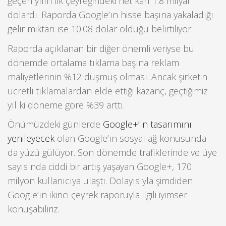
geçen yılın ilk çeyreğindeki net karı 1.8 milyar
dolardı. Raporda Google’ın hisse başına yakaladığı
gelir miktarı ise 10.08 dolar olduğu belirtiliyor.
Raporda açıklanan bir diğer önemli veriyse bu
dönemde ortalama tıklama başına reklam
maliyetlerinin %12 düşmüş olması. Ancak şirketin
ücretli tıklamalardan elde ettiği kazanç, geçtiğimiz
yıl ki döneme göre %39 arttı.
Önümüzdeki günlerde
Google+’ın tasarımını
yenileyecek
olan Google’ın sosyal ağ konusunda
da yüzü gülüyor. Son dönemde trafiklerinde ve üye
sayısında ciddi bir artış yaşayan Google+, 170
milyon kullanıcıya ulaştı. Dolayısıyla şimdiden
Google’ın ikinci çeyrek raporuyla ilgili iyimser
konuşabiliriz.