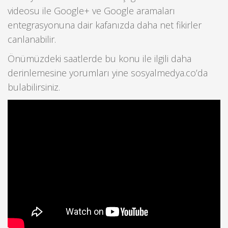
videosu ile Google+ ve Google aramaları
entegrasyonuna dair kafanızda daha net fikirler
canlanabilir.
Önümüzdeki saatlerde bu konu ile ilgili daha
derinlemesine yorumları yine sosyalmedya.co’da
bulabilirsiniz.