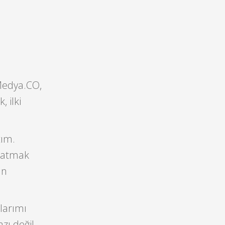
 Medya.CO,
 ilki
tım.
nlatmak
ün
larımı
zı değil.