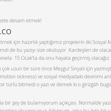
ekete devam etmek!
a.CO
ek için hazırlık yaptığımız projelerin ilki Sosyal
imdi de bu yazıyı size okutuyor. Kardeşleri de olacak,
ela. 15 Ocak’ta da onu hayata geçirmiş olacağız.
rı çok uzun bir süre önce Meşgul Sinyali için yazmış
 (motion sickness) ve sosyal medyadaki devinimi a
bir türlü bitmedi o yazı ve demek ki o girizgâh bug
la bir şey de bulamıyorum açıkçası. Normalde yazı
yetine okuyorsunuz, biliyorum, ama bu öyle bir ya