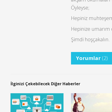
Öyleyse;
Hepiniz muhteşemsi
Hepinize umarım 
Şimdi hoşçakalın.
Yorumlar
(2)
İlginizi Çekebilecek Diğer Haberler