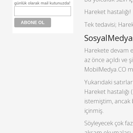
günlük olarak mail kutunuzda!
Hareket hastalığı!
Tek tedavisi; Har
SosyalMedy
Harekete devam etm
az önce açıldı ve ş
MobilMedya.CO mes
Yukarıdaki satırla
Hareket hastalığı
istemiştim, ancak 
içinmiş.
Söyleyecek çok faz
akşam okumaları ni