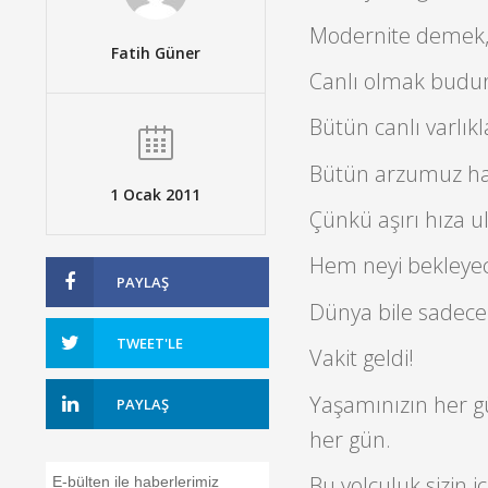
Modernite demek, 
Fatih Güner
Canlı olmak budur
Bütün canlı varlıkl
Bütün arzumuz hare
1 Ocak 2011
Çünkü aşırı hıza u
Hem neyi bekleyec
PAYLAŞ
Dünya bile sadece 
TWEET'LE
Vakit geldi!
Yaşamınızın her g
PAYLAŞ
her gün.
Bu yolculuk sizin iç
E-bülten ile haberlerimiz