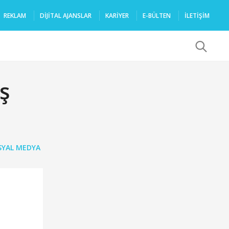
REKLAM
DIJITAL AJANSLAR
KARIYER
E-BÜLTEN
İLETİŞİM
x
ş
SYAL MEDYA