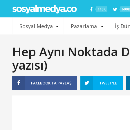
110K
600K
Sosyal Medya
Pazarlama
İş Dü
Hep Aynı Noktada Du
yazısı)
FACEBOOK'TA
PAYLAŞ
TWEET'LE