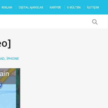
REKLAM
DIJITAL AJANSLAR
KARIYER
E-BÜLTEN
İLETİŞİM
x
eo]
PAD
,
IPHONE