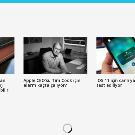
zan
Apple CEO’su Tim Cook için
iOS 11 için canlı ya
rj
alarm kaçta çalıyor?
test ediliyor
bilir