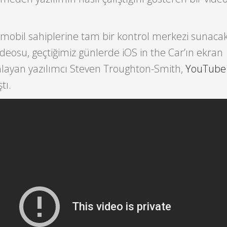
omobil sahiplerine tam bir kontrol merkezi sunaca
ideosu, geçtiğimiz günlerde iOS in the Car’ın ekran
ınlayan yazılımcı Steven Troughton-Smith,
YouTube
tı.