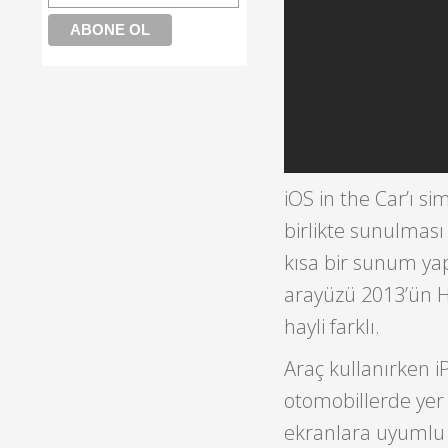
iOS in the Car’ı s
birlikte sunulması
kısa bir sunum yap
arayüzü 2013’ün H
hayli farklı.
Araç kullanırken i
otomobillerde yer
ekranlara uyumlu ol