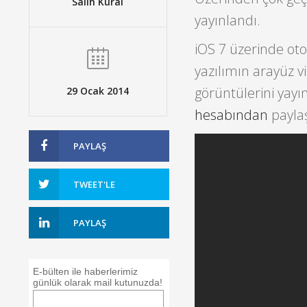
Salih Kural
yayınlandı.
iOS 7 üzerinde ot
yazılımın arayüz v
görüntülerini yay
29 Ocak 2014
hesabından
paylaş
PAYLAŞ
TWEET'LE
PAYLAŞ
E-bülten ile haberlerimiz
günlük olarak mail kutunuzda!