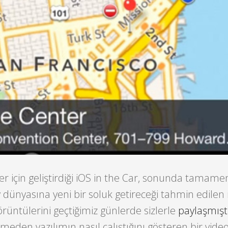
ler için geliştirdiği iOS in the Car, sonunda tamam
 dünyasına yeni bir soluk getireceği tahmin edilen 
örüntülerini geçtiğimiz günlerde sizlerle
paylaşmışt
eden yazılımın nasıl çalıştığını gösteren bir vide