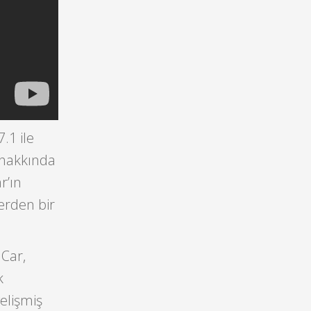
.1 ile
 hakkında
r’ın
erden bir
 Car,
k
gelişmiş