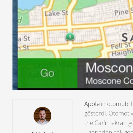
Apple
‘ın otomobil
gösterdi. Otomotiv
the Car’ın ekran g
Üzerinden çok geçm