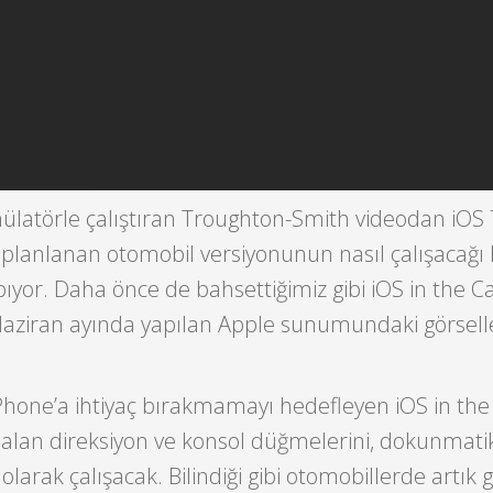
imülatörle çalıştıran Troughton-Smith videodan iOS 7
 planlanan otomobil versiyonunun nasıl çalışacağı
ıyor. Daha önce de bahsettiğimiz gibi iOS in the Ca
aziran ayında yapılan Apple sunumundaki görsell
Phone’a ihtiyaç bırakmamayı hedefleyen iOS in the
 alan direksiyon ve konsol düğmelerini, dokunmati
arak çalışacak. Bilindiği gibi otomobillerde artık 