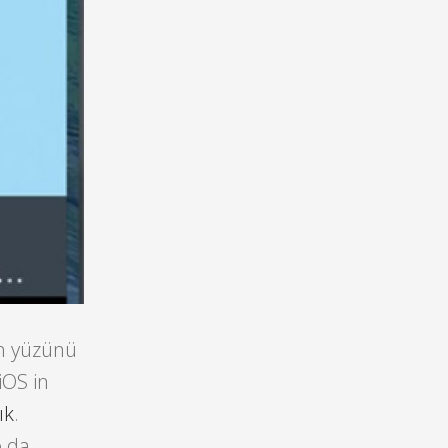
en yüzünü
iOS in
ık
.
o da