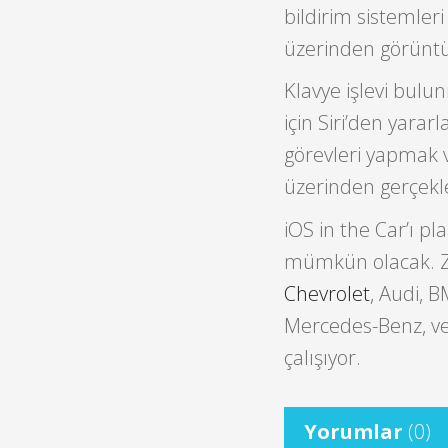
bildirim sistemler
üzerinden görüntü 
Klavye işlevi bu
için Siri’den yara
görevleri yapmak 
üzerinden gerçekle
iOS in the Car’ı p
mümkün olacak. Zir
Chevrolet
, Audi, 
Mercedes-Benz, ve 
çalışıyor.
Yorumlar
(0)