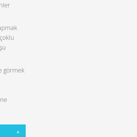
mler
yapmak
 çoklu
uşu
de görmek
ine