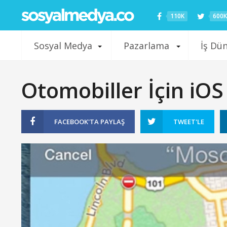
110K
600K
Sosyal Medya
Pazarlama
İş Dü
Otomobiller İçin iO
FACEBOOK'TA
PAYLAŞ
TWEET'LE