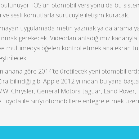
i bulunuyor. iOS’un otomobil versiyonu da bu siste
ve sesli komutlarla sürücüyle iletişim kuracak.
lunmayan uygulamada metin yazmak ya da arama 
rlanmak gerekecek. Videodan anladığımız kadarıyla
ve multimedya öğeleri kontrol etmek ana ekran t
ştirilecek.
lanlanana göre 2014’te üretilecek yeni otomobiller
a bilindiği gibi Apple 2012 yılından bu yana başta
BMW, Chrysler, General Motors, Jaguar, Land Rover,
Toyota ile Siri’yi otomobillere entegre etmek üzer