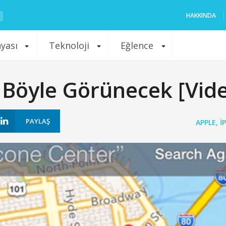
HAKKINDA
nyası
Teknoloji
Eğlence
S Böyle Görünecek [Vid
PAYLAŞ
APPLE
,
I