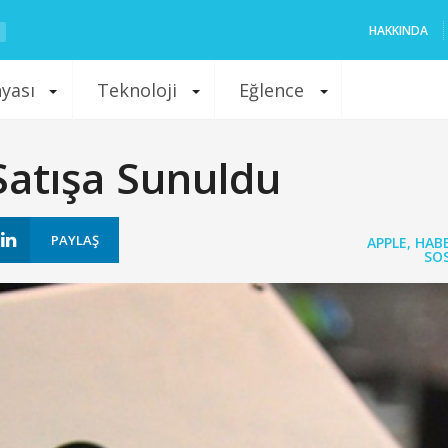
HAKKINDA
nyası
Teknoloji
Eğlence
Satışa Sunuldu
PAYLAŞ
APPLE
,
HAB
SO