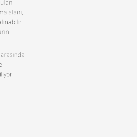
nulan
ma alanı,
lınabilir
arın
a arasında
e
liyor.