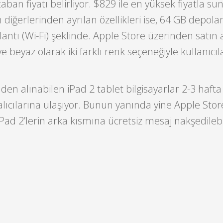
 taban fiyatı belirliyor. $829 ile en yüksek fiyatla su
iğerlerinden ayrılan özellikleri ise, 64 GB depola
antı (Wi-Fi) şeklinde. Apple Store üzerinden satın a
ve beyaz olarak iki farklı renk seçeneğiyle kullanıcıl
den alınabilen iPad 2 tablet bilgisayarlar 2-3 haft
alıcılarına ulaşıyor. Bunun yanında yine Apple Stor
Pad 2’lerin arka kısmına ücretsiz mesaj nakşedilebi