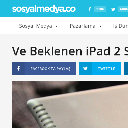
110K
600K
Sosyal Medya
Pazarlama
İş Dü
Ve Beklenen iPad 2 
FACEBOOK'TA
PAYLAŞ
TWEET'LE