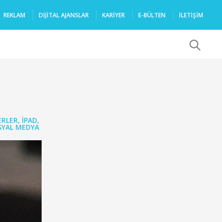
REKLAM
DIJITAL AJANSLAR
KARIYER
E-BÜLTEN
İLETİŞİM
x
ERLER
,
IPAD
,
SYAL MEDYA