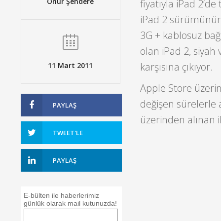
Onur Şendere
fiyatıyla iPad 2’de
iPad 2 sürümünün d
3G + kablosuz bağl
olan iPad 2, siyah 
karşısına çıkıyor.
11 Mart 2011
Apple Store üzerin
değişen sürelerle 
PAYLAŞ
üzerinden alınan i
TWEET'LE
PAYLAŞ
E-bülten ile haberlerimiz
günlük olarak mail kutunuzda!