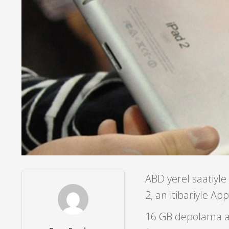
ABD yerel saatiyle
2, an itibariyle A
16 GB depolama ala