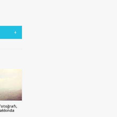
fotoğrafı,
hakkında