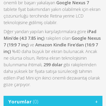
önemli bir başarı yakalayan
Google Nexus 7
tablete fiyat bakımından yakın olabilmek için ekran
çözünürlüğü tercihinde Retina yerine LCD
teknolojisine gidilmiş olabilir.
Diğer yandan yapılan karşılaştırmalara göre
iPad
Mini’de (4:3 7.85 inç)
rakipleri olan
Google Nexus
7 (19:9 7 inç)
ve
Amazon Kindle Fire’dan (16:9 7
inç)
%40 daha büyük bir ekran bulunacak. Ancak
ne olursa olsun, Retina ekran teknolojisinin
bulunmama ihtimali,
299 dolar
gibi rakiplerinden
daha yüksek bir fiyata satışa sürüleceği tahmin
edilen iPad Mini için ikinci önemli dezavantaj olarak
göze çarpıyor.
Yorumlar
(0)