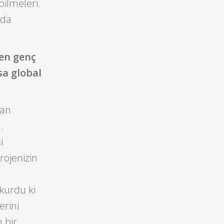
bilmeleri.
nda
yen genç
sa global
dan
.
i
rojenizin
 kurdu ki
erini
 bir