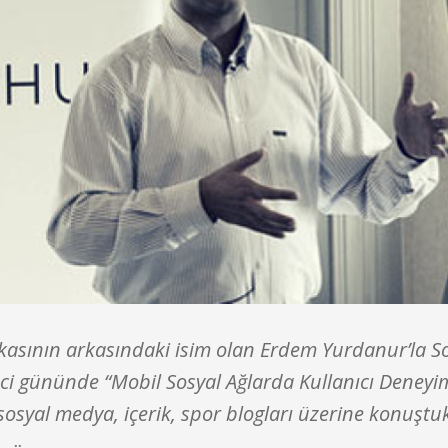
asının arkasındaki isim olan Erdem Yurdanur’la So
ci gününde “Mobil Sosyal Ağlarda Kullanıcı Deneyimi
osyal medya, içerik, spor blogları üzerine konuştu