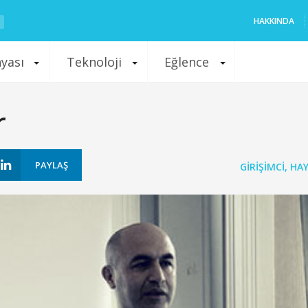
HAKKINDA
nyası
Teknoloji
Eğlence
r
PAYLAŞ
GIRIŞIMCI
,
HA