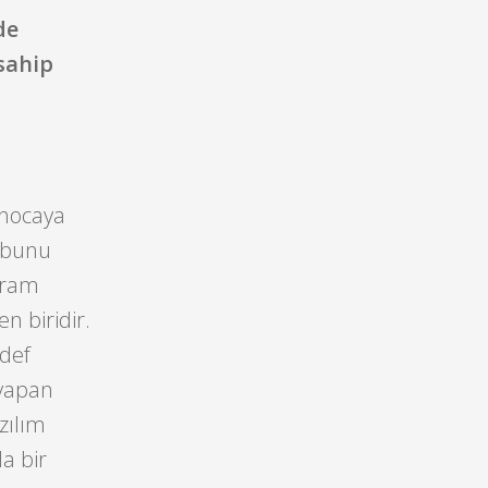
de
sahip
a
 hocaya
ı bunu
gram
n biridir.
edef
 yapan
zılım
a bir