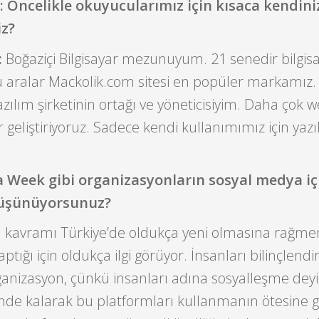
 Öncelikle okuyucularımız için kısaca kendini
iz?
:
Boğaziçi Bilgisayar mezunuyum. 21 senedir bilgis
 aralar Mackolik.com sitesi en popüler markamız. 
yazılım şirketinin ortağı ve yöneticisiyim. Daha çok 
geliştiriyoruz. Sadece kendi kullanımımız için yazı
ia Week gibi organizasyonların sosyal medya i
üşünüyorsunuz?
 kavramı Türkiye’de oldukça yeni olmasına rağme
ptığı için oldukça ilgi görüyor. İnsanları bilinçlend
ganizasyon, çünkü insanları adına sosyalleşme deyip
inde kalarak bu platformları kullanmanın ötesine 