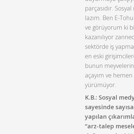
parçasıdır. Sosyal
lazım. Ben E-Tohum
ve görüyorum ki bi
kazanılıyor zannedi
sektörde iş yapman
en eski girişimcil
bunun meyvelerini 
açayım ve hemen in
yürümüyor.
K.B.: Sosyal medy
sayesinde sayısa
yapılan çıkarımla
“arz-talep mesel