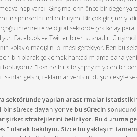
 medya hep vardı. Girişimcilerin önce bir değer ya
’un sponsorlarından biriyim. Bir çok girişimciyi d
rçoğu internette ve dijital sektörde çok kolay para
yor. Facebook ve Twitter birer istisnadır. Girişimci
ın kolay olmadığını bilmesi gerekiyor. Ben bu sek
erden biri olarak çok emek harcadım ama daha yeni 
topluyoruz. “Ben de bir site yapayım ya da bir por
sanlar gelsin, reklamlar verilsin” düşüncesiyle se
a sektöründe yapılan araştırmalar istatistiki 
l bir sürece dayanıyor ve bu sürecin sonucun
r şirket stratejilerini belirliyor. Bu duruma ge
esi” olarak bakılıyor. Sizce bu yaklaşım tama