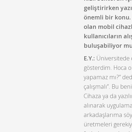
geliştirirken yazı
önemli bir konu.
olan mobil cihazl
kullanıcıların a
buluşabiliyor m
E.Y.:
Üniversitede 
gösterdim. Hoca o
yapamaz mı?” dedi
çalışmalı”. Bu ben
Cihaza ya da yazı
alınarak uygulama
arkadaşlarıma söyl
üretmeleri gereki