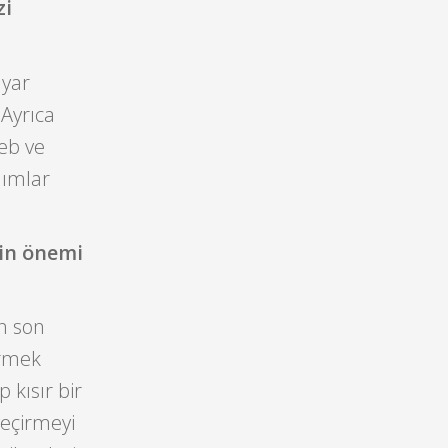
zi
ayar
Ayrıca
web ve
lımlar
çin önemi
n son
irmek
 kısır bir
geçirmeyi