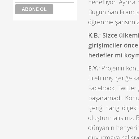
hedefliyor. Ayrıca 
Bugün San Francisc
öğrenme şansımız
K.B.: Sizce ülke
girişimciler önce
hedefler mi koym
E.Y.:
Projenin konu
üretilmiş içeriğe 
Facebook, Twitter 
başaramadı. Konuş
içeriği hangi ölçekt
oluşturmalısınız. Bi
dünyanın her yeri
duyurmaya çalışıy