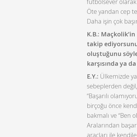
futbolsever olarak
Öte yandan cep tele
Daha işin çok ba
K.B.: Maçkolik’i
takip ediyorsunu
oluştuğunu söyle
karşısında ya da 
E.Y.:
Ülkemizde yar
sebeplerden değil,
“Başarılı olamıyoru
birçoğu önce kendi
bakmalı ve “Ben 
Aralarından başarı
araçları ile kendil