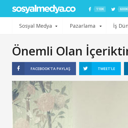
110K
600K
Sosyal Medya
Pazarlama
İş Dü
Önemli Olan İçerikti
FACEBOOK'TA
PAYLAŞ
TWEET'LE