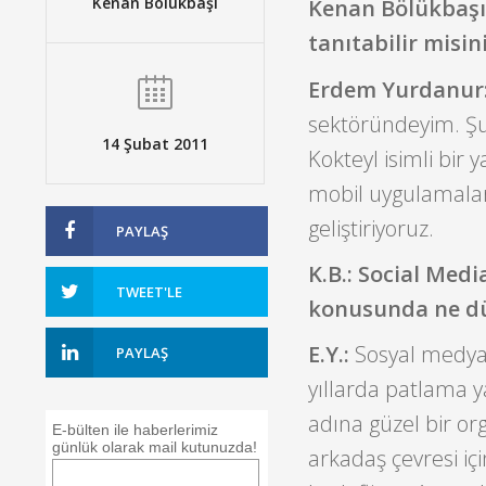
Kenan Bölükbaşı
Kenan Bölükbaşı:
tanıtabilir misin
Erdem Yurdanur
sektöründeyim. Şu
14 Şubat 2011
Kokteyl isimli bir 
mobil uygulamalar 
geliştiriyoruz.
PAYLAŞ
K.B.: Social Med
TWEET'LE
konusunda ne d
E.Y.:
Sosyal medya
PAYLAŞ
yıllarda patlama ya
adına güzel bir or
E-bülten ile haberlerimiz
günlük olarak mail kutunuzda!
arkadaş çevresi iç