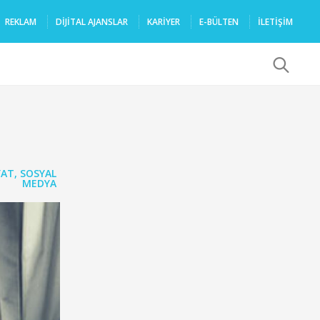
REKLAM
DIJITAL AJANSLAR
KARIYER
E-BÜLTEN
İLETİŞİM
x
YAT
,
SOSYAL
MEDYA