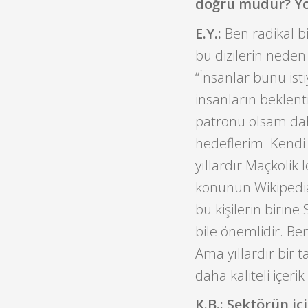
doğru mudur? Yok
E.Y.:
Ben radikal bi
bu dizilerin neden
“İnsanlar bunu isti
insanların beklent
patronu olsam daha
hedeflerim. Kendi
yıllardır Maçkolik
konunun Wikipedia 
bu kişilerin birine
bile önemlidir. Be
Ama yıllardır bir 
daha kaliteli içeri
K.B.: Sektörün iç