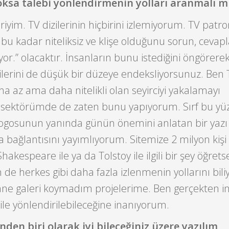
sa talebi yönlendirmenin yolları aranmalı m
riyim. TV dizilerinin hiçbirini izlemiyorum. TV patr
 bu kadar niteliksiz ve klişe olduğunu sorun, cevapl
yor.” olacaktır. İnsanların bunu istediğini öngörere
ilerini de düşük bir düzeye endeksliyorsunuz. Ben 
 az ama daha nitelikli olan seyirciyi yakalamayı
 sektörümde de zaten bunu yapıyorum. Sırf bu y
 logosunun yanında günün önemini anlatan bir yazı
bağlantısını yayımlıyorum. Sitemize 2 milyon kişi g
 Shakespeare ile ya da Tolstoy ile ilgili bir şey öğret
n de herkes gibi daha fazla izlenmenin yollarını bil
tane galeri koymadım projelerime. Ben gerçekten i
k ile yönlendirilebileceğine inanıyorum.
inden biri olarak iyi bileceğiniz üzere yazılım