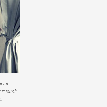
cial
” isimli
k.