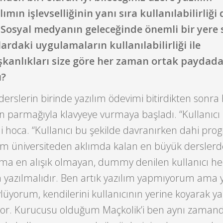
lımın işlevselliğinin yanı sıra kullanılabilirliği 
 Sosyal medyanın geleceğinde önemli bir yere 
ardaki uygulamaların kullanılabilirliği ile
lışkanlıkları size göre her zaman ortak paydad
u?
derslerin birinde yazılım ödevimi bitirdikten sonra
n parmağıyla klavyeye vurmaya başladı. “Kullanıc
 hoca. “Kullanıcı bu şekilde davranırken dahi pro
im üniversiteden aklımda kalan en büyük derslerde
lıma en alışık olmayan, dummy denilen kullanıcı h
 yazılmalıdır. Ben artık yazılım yapmıyorum ama
üyorum, kendilerini kullanıcının yerine koyarak ya
yor. Kurucusu olduğum Maçkolik’i ben aynı zamand