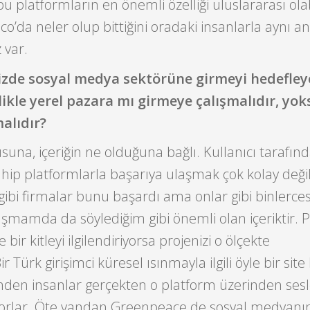
bu platformların en önemli özelliği uluslararası ola
o’da neler olup bittiğini oradaki insanlarla aynı a
 var.
mizde sosyal medya sektörüne girmeyi hedefle
likle yerel pazara mı girmeye çalışmalıdır, yok
alıdır?
suna, içeriğin ne olduğuna bağlı. Kullanıcı tarafın
sahip platformlarla başarıya ulaşmak çok kolay değil
gibi firmalar bunu başardı ama onlar gibi binlerces
mamda da söylediğim gibi önemli olan içeriktir. P
e bir kitleyi ilgilendiriyorsa projenizi o ölçekte
r Türk girişimci küresel ısınmayla ilgili öyle bir site
nden insanlar gerçekten o platform üzerinden sesl
orlar. Öte yandan Greenpeace de sosyal medyanın