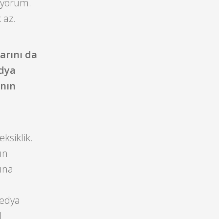
şıyorum.
 az.
arını da
edya
anın
ksiklik.
ın
ına
medya
l