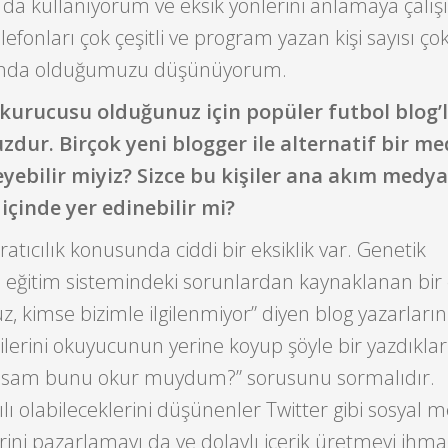
 da kullanıyorum ve eksik yönlerini anlamaya çalı
fonları çok çeşitli ve program yazan kişi sayısı çok
şında olduğumuzu düşünüyorum.
n kurucusu olduğunuz için popüler futbol blog’l
zdur. Birçok yeni blogger ile alternatif bir m
yebilir miyiz? Sizce bu kişiler ana akım medy
içinde yer edinebilir mi?
atıcılık konusunda ciddi bir eksiklik var. Genetik
 eğitim sistemindeki sorunlardan kaynaklanan bir e
z, kimse bizimle ilgilenmiyor” diyen blog yazarların
lerini okuyucunun yerine koyup şöyle bir yazdıklar
olsam bunu okur muydum?” sorusunu sormalıdır.
lı olabileceklerini düşünenler Twitter gibi sosyal 
erini pazarlamayı da ve dolaylı içerik üretmeyi ihma