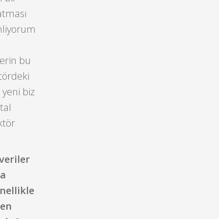
ratması
inliyorum
lerin bu
tördeki
yeni biz
tal
ktör
veriler
da
nellikle
men