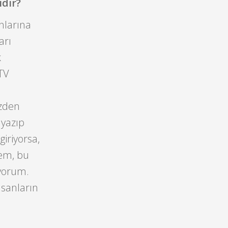
ıdır?
onlarına
arı
k
TV
üzden
 yazıp
iriyorsa,
sem, bu
iyorum.
nsanların