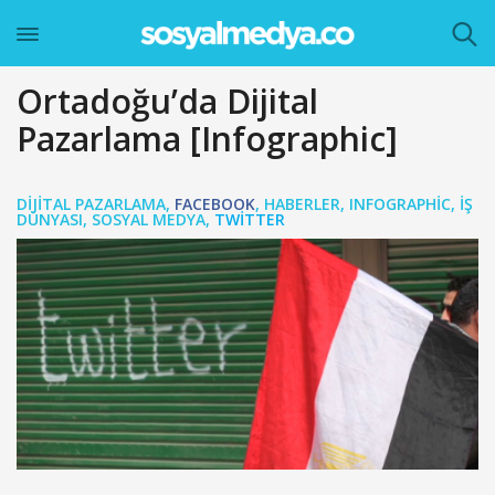
Ortadoğu’da Dijital
Pazarlama [Infographic]
DIJITAL PAZARLAMA
,
FACEBOOK
,
HABERLER
,
INFOGRAPHIC
,
İŞ
DÜNYASI
,
SOSYAL MEDYA
,
TWITTER