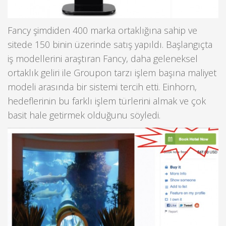
Fancy şimdiden 400 marka ortaklığına sahip ve
sitede 150 binin üzerinde satış yapıldı. Başlangıçta
iş modellerini araştıran Fancy, daha geleneksel
ortaklık geliri ile Groupon tarzı işlem başına maliyet
modeli arasında bir sistemi tercih etti. Einhorn,
hedeflerinin bu farklı işlem türlerini almak ve çok
basit hale getirmek olduğunu söyledi.