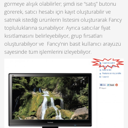
görmeye alışık olabilirler; şimdi ise “satış” butonu
görerek, satıcı hesabı için kayıt oluşturabilir ve
satmak istediği ürünlerin listesini oluşturarak Fancy
topluluklarına sunabiliyor. Ayrıca satıcılar fiyat
kısıtlamasını belirleyebiliyor, grup fırsatları
oluşturabiliyor ve Fancy’nin basit kullanıcı arayüzü
sayesinde tüm işlemlerini izleyebiliyor.