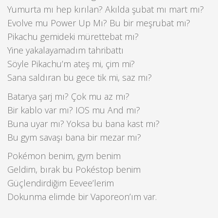
Yumurta mı hep kırılan? Akılda şubat mı mart mı?
Evolve mu Power Up Mı? Bu bir meşrubat mı?
Pikachu gemideki mürettebat mı?
Yine yakalayamadım tahribattı
Söyle Pikachu’m ateş mi, çim mi?
Sana saldıran bu gece tik mi, saz mı?
Batarya şarj mı? Çok mu az mı?
Bir kablo var mı? IOS mu And mı?
Buna uyar mı? Yoksa bu bana kast mı?
Bu gym savaşı bana bir mezar mı?
Pokémon benim, gym benim
Geldim, bırak bu Pokéstop benim
Güçlendirdiğim Eevee’lerim
Dokunma elimde bir Vaporeon’ım var.