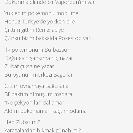
Dokunma elimde bir Vaporeon’ım var.
Yükledim pokémonu mobilime
Henüz Türkiye’de yokken bile
Çıktım gittim Remzi abiye
Çünkü bizim bakkalda Pokestop var.
İlk pokémonum Bulbasaur
Değmesin şansıma hiç nazar
Zubat çıksa ne yazar
Bu oyunun merkezi Bağcılar.
Gittim oynamaya Bağcılar’a
Bi’ baktım olmuşum madara
“Ne çekiyon lan dallama!”
Aldım pokémanları kaçtım odama.
Hep Zubat mı?
Yarasalardan bıkmak günah mı?