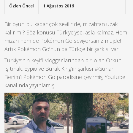
Özlen Öncel
1 Ağustos 2016
Bir oyun bu kadar çok sevilir de, mizahtan uzak
kalır mı? Söz konusu Türkiye’yse, asla kalmaz. Hem
mizah hem de Pokémon Go seviyorsanız müjde!
Artık Pokémon Go’nun da Türkçe bir şarkısı var.
Türkiye’nin keyifli vlogger’larından biri olan Orkun
Işıtmak, Eypio ve Burak King’in şarkısı #Günah
Benim’i Pokémon Go parodisine çevirmiş; Youtube
kanalında yayınlamış.