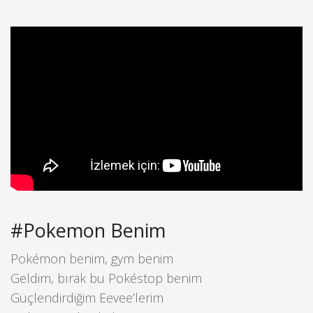
#Pokemon Benim
Pokémon benim, gym benim
Geldim, bırak bu Pokéstop benim
Güçlendirdiğim Eevee’lerim