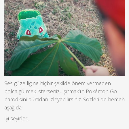
Ses güzelliğine hiçbir şekilde önem vermeden
bolca gülmek isterseniz, Işıtmak’ın Pokémon Go
parodisini buradan izleyebilirsiniz. Sözleri de hemen
aşağıda.
İyi seyirler.