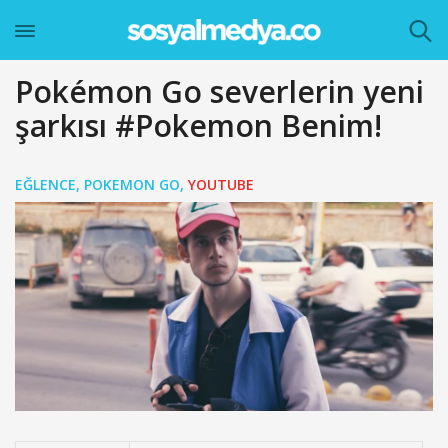
Pokémon Go severlerin yeni
şarkısı #Pokemon Benim!
EĞLENCE
,
POKEMON GO
,
YOUTUBE