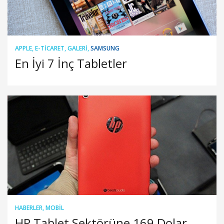
APPLE
,
E-TICARET
,
GALERI
,
SAMSUNG
En İyi 7 İnç Tabletler
HABERLER
,
MOBIL
HP Tablet Sektörüne 169 Dolar