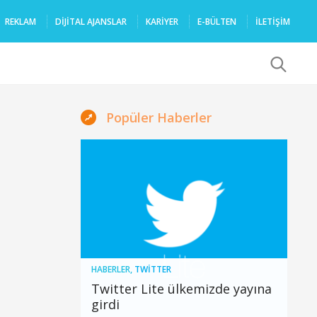
REKLAM
DIJITAL AJANSLAR
KARIYER
E-BÜLTEN
İLETİŞİM
x
Popüler Haberler
HABERLER
,
TWITTER
Twitter Lite ülkemizde yayına
girdi