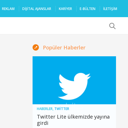
REKLAM
DIJITAL AJANSLAR
KARIYER
E-BÜLTEN
İLETİŞİM
x
Popüler Haberler
HABERLER
,
TWITTER
Twitter Lite ülkemizde yayına
girdi