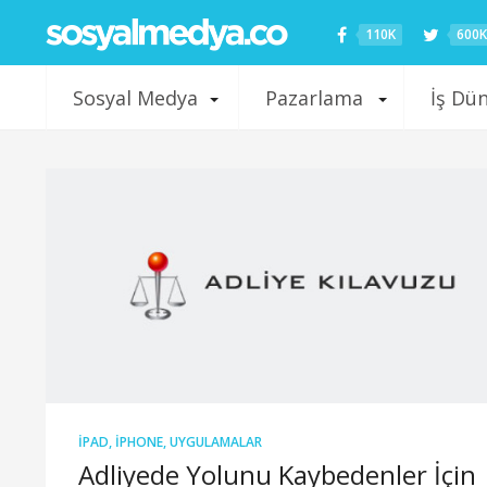
110K
600K
Sosyal Medya
Pazarlama
İş Dü
IPAD
,
IPHONE
,
UYGULAMALAR
Adliyede Yolunu Kaybedenler İçin