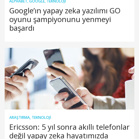
ALPHABET
,
GOOGLE
,
TEKNOLOJI
Google’ın yapay zeka yazılımı GO
oyunu şampiyonunu yenmeyi
başardı
ARAŞTIRMA
,
TEKNOLOJI
Ericsson: 5 yıl sonra akıllı telefonlar
değil yapay zeka hayatımızda