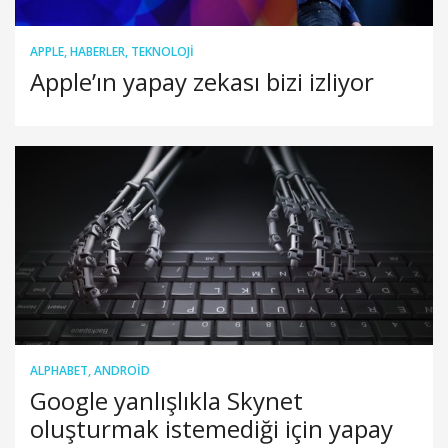
APPLE
,
HABERLER
,
TEKNOLOJI
Apple’ın yapay zekası bizi izliyor
ALPHABET
,
ANDROID
Google yanlışlıkla Skynet
oluşturmak istemediği için yapay