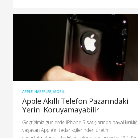
APPLE
,
HABERLER
,
MOBIL
Apple Akıllı Telefon Pazarındaki
Yerini Koruyamayabilir
Geçtiğimiz günlerde iPhone 5 satışlarında hayal kırıklığ
yaşayan Apple’ın tedarikçilerinden üretimi
yavaşlatmalarını istediğini sizlerle paylaşmıştık. 2012’yi