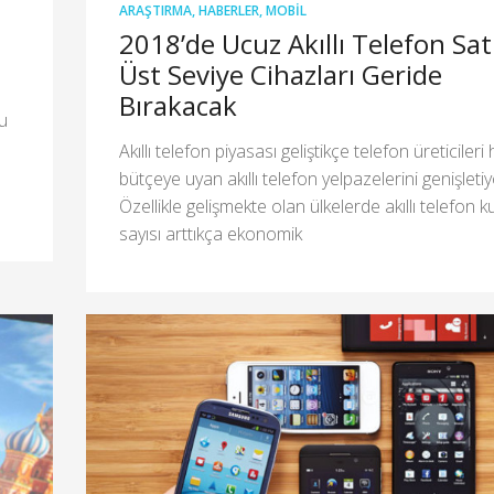
ARAŞTIRMA
,
HABERLER
,
MOBIL
2018’de Ucuz Akıllı Telefon Satı
Üst Seviye Cihazları Geride
Bırakacak
ru
Akıllı telefon piyasası geliştikçe telefon üreticileri
bütçeye uyan akıllı telefon yelpazelerini genişletiy
Özellikle gelişmekte olan ülkelerde akıllı telefon ku
sayısı arttıkça ekonomik