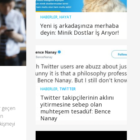
HABERLER
,
HAYAT
Yeni iş arkadaşınıza merhaba
deyin: Minik Dostlar İş Arıyor!
HABERLER
,
TWITTER
Twitter takipçilerinin aklını
yitirmesine sebep olan
r geçen
muhteşem tesadüf: Bence
in
Nanay
ekişmeyi