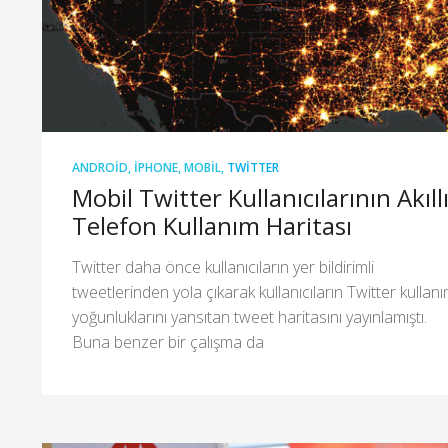
ANDROID
,
IPHONE
,
MOBIL
,
TWITTER
Mobil Twitter Kullanıcılarının Akıll
Telefon Kullanım Haritası
Twitter daha önce kullanıcıların yer bildirimli
tweetlerinden yola çıkarak kullanıcıların Twitter kullan
yoğunluklarını yansıtan tweet haritasını yayınlamıştı.
Buna benzer bir çalışma da