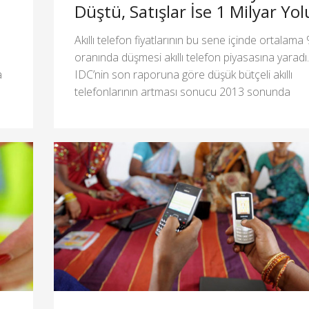
Düştü, Satışlar İse 1 Milyar Yo
Akıllı telefon fiyatlarının bu sene içinde ortalam
oranında düşmesi akıllı telefon piyasasına yaradı.
a
IDC’nin son raporuna göre düşük bütçeli akıllı
telefonlarının artması sonucu 2013 sonunda