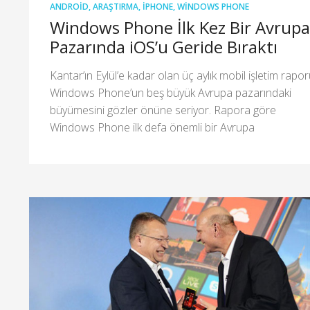
ANDROID
,
ARAŞTIRMA
,
IPHONE
,
WINDOWS PHONE
Windows Phone İlk Kez Bir Avrupa
Pazarında iOS’u Geride Bıraktı
Kantar’ın Eylül’e kadar olan üç aylık mobil işletim rapo
Windows Phone’un beş büyük Avrupa pazarındaki
büyümesini gözler önüne seriyor. Rapora göre
Windows Phone ilk defa önemli bir Avrupa