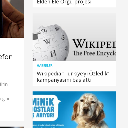
Elden Ele Örgü projesi
efon
HABERLER
Wikipedia “Türkiye’yi Özledik”
kampanyasını başlattı
linin
 gibi