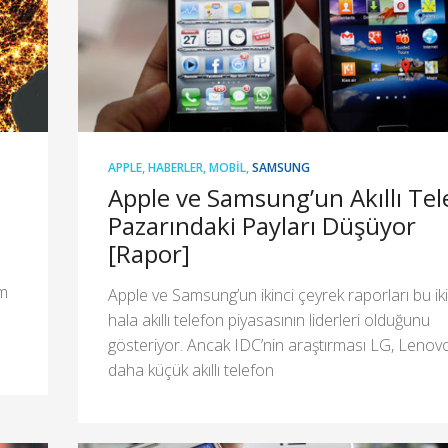
APPLE
,
HABERLER
,
MOBIL
,
SAMSUNG
ı
Apple ve Samsung’un Akıllı Tel
Pazarındaki Payları Düşüyor
[Rapor]
ım
Apple ve Samsung’un ikinci çeyrek raporları bu iki
hala akıllı telefon piyasasının liderleri olduğunu
gösteriyor. Ancak IDC’nin araştırması LG, Lenovo
daha küçük akıllı telefon