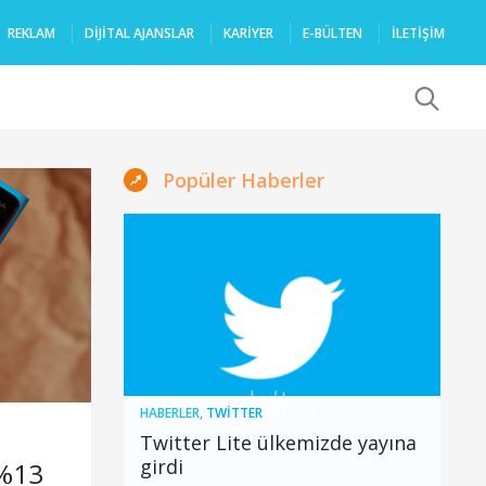
REKLAM
DIJITAL AJANSLAR
KARIYER
E-BÜLTEN
İLETİŞİM
x
Popüler Haberler
HABERLER
,
TWITTER
Twitter Lite ülkemizde yayına
girdi
 %13