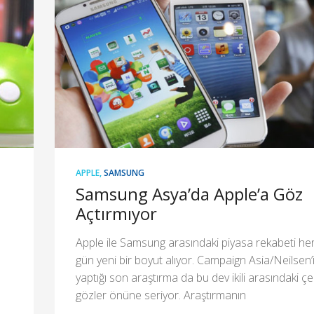
APPLE
,
SAMSUNG
Samsung Asya’da Apple’a Göz
Açtırmıyor
Apple ile Samsung arasındaki piyasa rekabeti he
gün yeni bir boyut alıyor. Campaign Asia/Neilsen’
yaptığı son araştırma da bu dev ikili arasındaki ç
gözler önüne seriyor. Araştırmanın