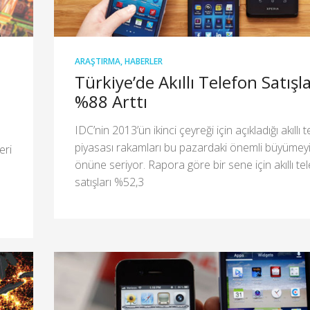
ARAŞTIRMA
,
HABERLER
Türkiye’de Akıllı Telefon Satışla
%88 Arttı
IDC’nin 2013’ün ikinci çeyreği için açıkladığı akıllı 
piyasası rakamları bu pazardaki önemli büyümeyi
eri
önüne seriyor. Rapora göre bir sene için akıllı te
n
satışları %52,3