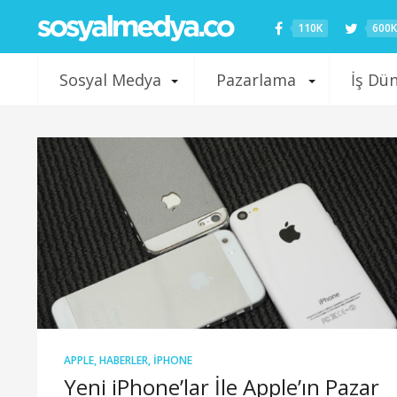
110K
600K
Sosyal Medya
Pazarlama
İş Dü
APPLE
,
HABERLER
,
IPHONE
Yeni iPhone’lar İle Apple’ın Pazar