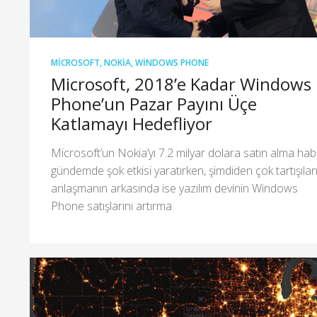
MICROSOFT
,
NOKIA
,
WINDOWS PHONE
Microsoft, 2018’e Kadar Windows
Phone’un Pazar Payını Üçe
Katlamayı Hedefliyor
Microsoft’un Nokia’yı 7.2 milyar dolara satın alma hab
gündemde şok etkisi yaratırken, şimdiden çok tartışıla
anlaşmanın arkasında ise yazılım devinin Windows
Phone satışlarını artırma