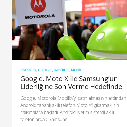
ANDROID
,
GOOGLE
,
HABERLER
,
MOBIL
Google, Moto X İle Samsung’un
Liderliğine Son Verme Hedefinde
Google, Motorola Mobility’yi satın almasının ardından
Android tabanlı akıllı telefon Moto X’i çıkarmak için
çalışmalara başladı. Android işletim sistemli akıllı
telefonlardaki Samsung