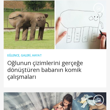
EĞLENCE
,
GALERI
,
HAYAT
Oğlunun çizimlerini gerçeğe
dönüştüren babanın komik
çalışmaları