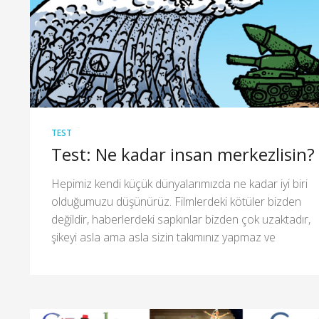
TEST
Test: Ne kadar insan merkezlisin?
Hepimiz kendi küçük dünyalarımızda ne kadar iyi biri
olduğumuzu düşünürüz. Filmlerdeki kötüler bizden
değildir, haberlerdeki sapkınlar bizden çok uzaktadır,
şikeyi asla ama asla sizin takımınız yapmaz ve