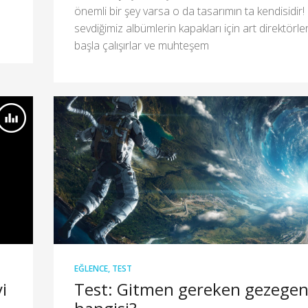
önemli bir şey varsa o da tasarımın ta kendisidir!
sevdiğimiz albümlerin kapakları için art direktörle
başla çalışırlar ve muhteşem
EĞLENCE
,
TEST
i
Test: Gitmen gereken gezege