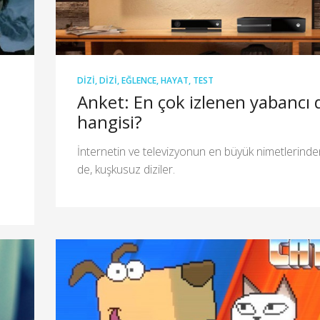
DIZI
,
DIZI
,
EĞLENCE
,
HAYAT
,
TEST
Anket: En çok izlenen yabancı d
hangisi?
İnternetin ve televizyonun en büyük nimetlerinden
de, kuşkusuz diziler.