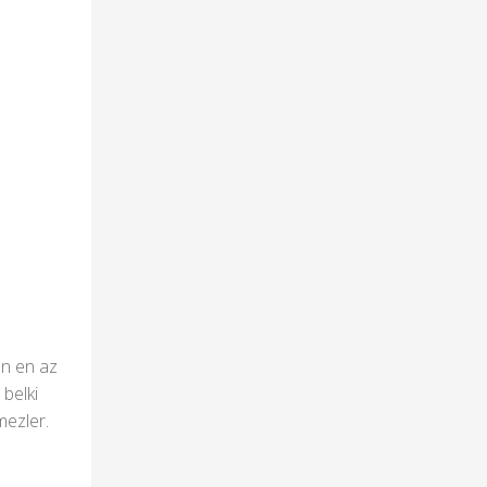
en en az
 belki
mezler.