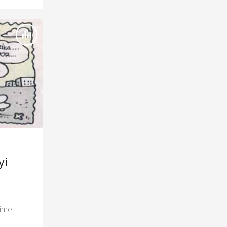
yi
e
lime