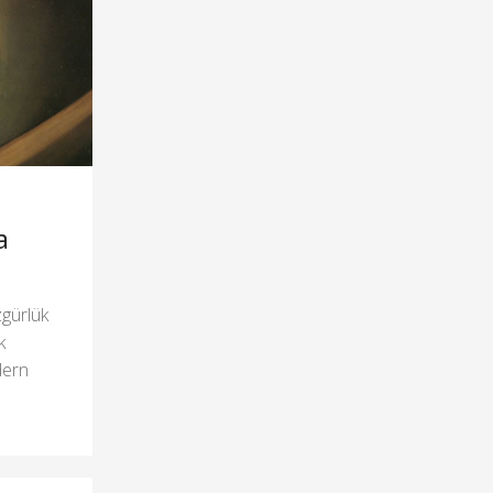
a
zgürlük
k
dern