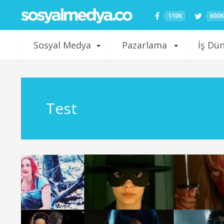
110K
600K
Sosyal Medya
Pazarlama
İş Dü
Test