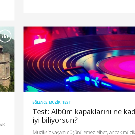
EĞLENCE
,
MÜZIK
,
TEST
Test: Albüm kapaklarını ne ka
iyi biliyorsun?
lak
Müziksiz yaşam düşünülemez elbet, ancak müzik