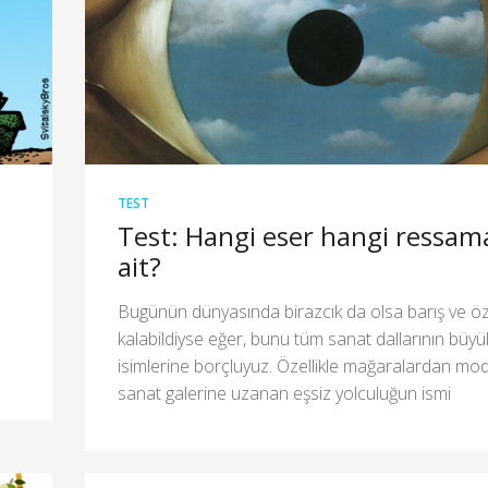
TEST
Test: Hangi eser hangi ressam
ait?
Bugünün dünyasında birazcık da olsa barış ve ö
kalabildiyse eğer, bunu tüm sanat dallarının büyü
isimlerine borçluyuz. Özellikle mağaralardan mo
sanat galerine uzanan eşsiz yolculuğun ismi