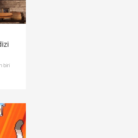
izi
 biri