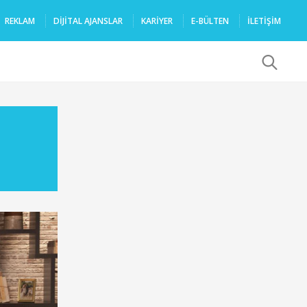
REKLAM
DIJITAL AJANSLAR
KARIYER
E-BÜLTEN
İLETİŞİM
x