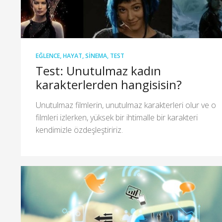
EĞLENCE
,
HAYAT
,
SINEMA
,
TEST
Test: Unutulmaz kadın
karakterlerden hangisisin?
Unutulmaz filmlerin, unutulmaz karakterleri olur ve o
filmleri izlerken, yüksek bir ihtimalle bir karakteri
kendimizle özdeşleştiririz.