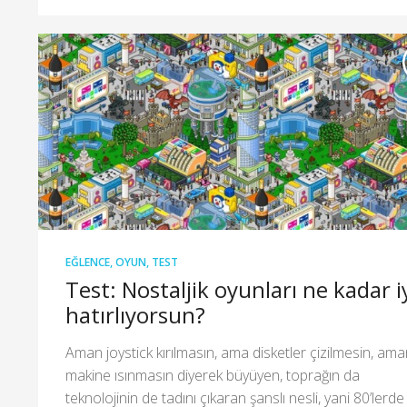
EĞLENCE
,
OYUN
,
TEST
Test: Nostaljik oyunları ne kadar i
hatırlıyorsun?
Aman joystick kırılmasın, ama disketler çizilmesin, am
makine ısınmasın diyerek büyüyen, toprağın da
teknolojinin de tadını çıkaran şanslı nesli, yani 80’lerde