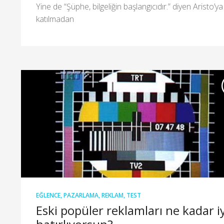
Yine de “Şüphe, bilgeliğin başlangıcıdır.” diyen Aristo’ya
katılmadan
EĞLENCE
,
PAZARLAMA
,
REKLAM
,
TEST
Eski popüler reklamları ne kadar iy