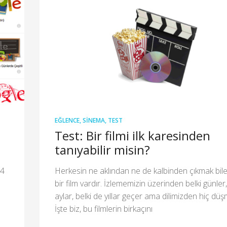
EĞLENCE
,
SINEMA
,
TEST
Test: Bir filmi ilk karesinden
tanıyabilir misin?
14
Herkesin ne aklından ne de kalbinden çıkmak bil
bir film vardır. İzlememizin üzerinden belki günler,
aylar, belki de yıllar geçer ama dilimizden hiç düş
İşte biz, bu filmlerin birkaçını