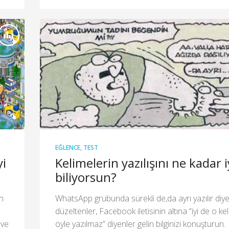
EĞLENCE
,
TEST
yi
Kelimelerin yazılışını ne kadar i
biliyorsun?
an
WhatsApp grubunda sürekli de,da ayrı yazılır diy
düzeltenler, Facebook iletisinin altına “iyi de o ke
 ve
öyle yazılmaz” diyenler gelin bilginizi konuşturun.