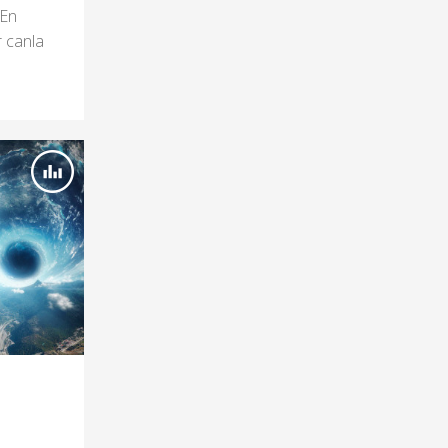
 En
r canla
n