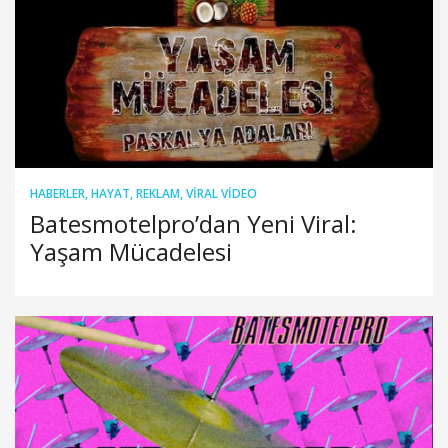
HABERLER
,
HAYAT
,
REKLAM
,
VIRAL VIDEO
Batesmotelpro’dan Yeni Viral:
Yaşam Mücadelesi