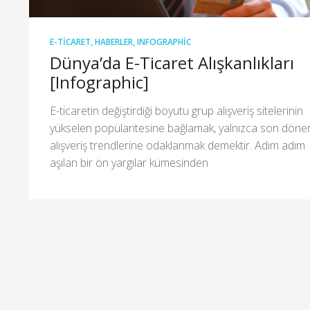
E-TICARET
,
HABERLER
,
INFOGRAPHIC
Dünya’da E-Ticaret Alışkanlıkları
[Infographic]
E-ticaretin değiştirdiği boyutu grup alışveriş sitelerinin
yükselen popülaritesine bağlamak, yalnızca son dön
alışveriş trendlerine odaklanmak demektir. Adım adım
aşılan bir ön yargılar kümesinden