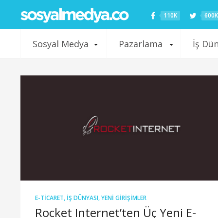
110K
600K
Sosyal Medya
Pazarlama
İş Dü
E-TICARET
,
İŞ DÜNYASI
,
YENI GIRIŞIMLER
Rocket Internet’ten Üç Yeni E-