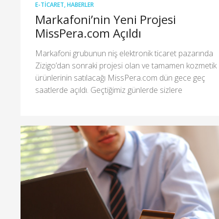
E-TICARET
,
HABERLER
Markafoni’nin Yeni Projesi
MissPera.com Açıldı
Markafoni grubunun niş elektronik ticaret pazarında
Zizigo’dan sonraki projesi olan ve tamamen kozmetik
ürünlerinin satılacağı MissPera.com dün gece geç
saatlerde açıldı. Geçtiğimiz günlerde sizlere