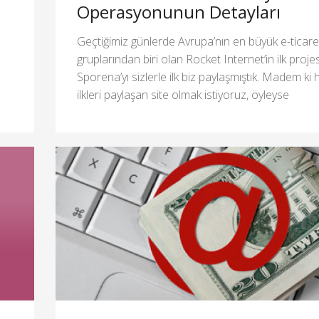
Operasyonunun Detayları
Geçtiğimiz günlerde Avrupa’nın en büyük e-ticare
gruplarından biri olan Rocket Internet’in ilk projes
Sporena’yı sizlerle ilk biz paylaşmıştık. Madem ki 
ilkleri paylaşan site olmak istiyoruz, öyleyse