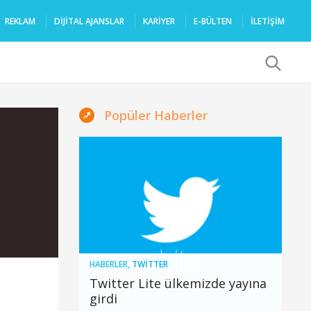
REKLAM
DIJITAL AJANSLAR
KARIYER
E-BÜLTEN
İLETİŞİM
x
Popüler Haberler
HABERLER
,
TWITTER
Twitter Lite ülkemizde yayına
girdi