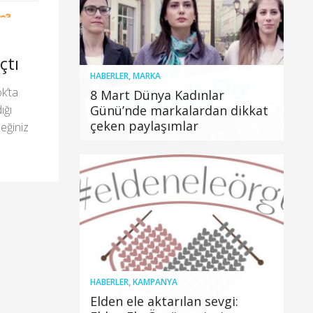
çtı
HABERLER
,
MARKA
k’ta
8 Mart Dünya Kadınlar
Günü’nde markalardan dikkat
ığı
çeken paylaşımlar
eğiniz
HABERLER
,
KAMPANYA
Elden ele aktarılan sevgi: