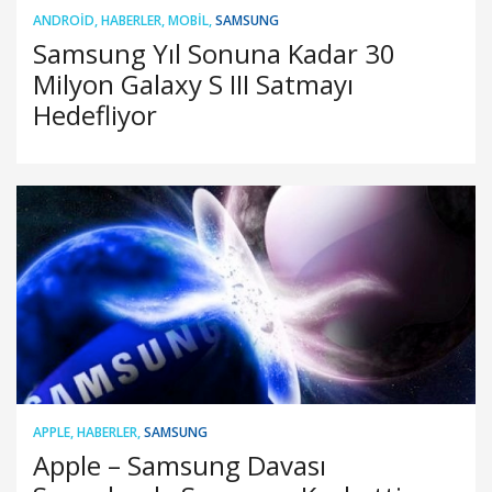
ANDROID
,
HABERLER
,
MOBIL
,
SAMSUNG
Samsung Yıl Sonuna Kadar 30
Milyon Galaxy S III Satmayı
Hedefliyor
APPLE
,
HABERLER
,
SAMSUNG
Apple – Samsung Davası