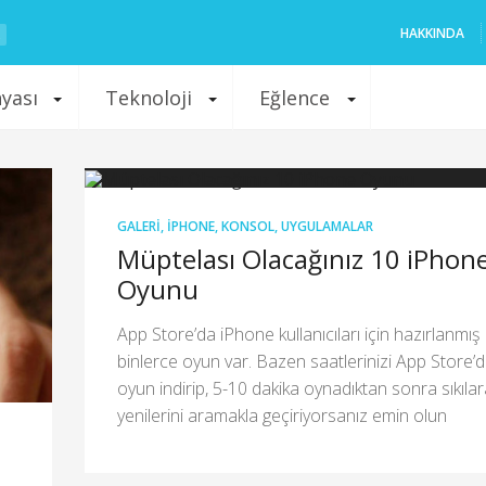
HAKKINDA
nyası
Teknoloji
Eğlence
GALERI
,
IPHONE
,
KONSOL
,
UYGULAMALAR
Müptelası Olacağınız 10 iPhon
Oyunu
App Store’da iPhone kullanıcıları için hazırlanmış
binlerce oyun var. Bazen saatlerinizi App Store’
oyun indirip, 5-10 dakika oynadıktan sonra sıkıla
yenilerini aramakla geçiriyorsanız emin olun