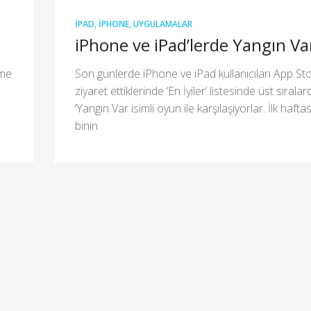
IPAD
,
IPHONE
,
UYGULAMALAR
iPhone ve iPad’lerde Yangın Va
ime
Son günlerde iPhone ve iPad kullanıcıları App Sto
ziyaret ettiklerinde ‘En İyiler’ listesinde üst sıralar
‘Yangın Var isimli oyun ile karşılaşıyorlar. İlk haft
binin