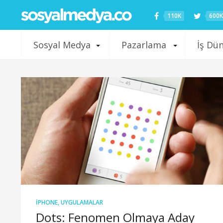
110K
600K
Sosyal Medya
Pazarlama
İş Dü
IPHONE
,
UYGULAMALAR
Dots: Fenomen Olmaya Aday