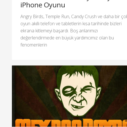
iPhone Oyunu
Angry Birds, Temple Run, Candy Crush ve daha bir ço
oyun akıllı telefon ve tabletlerin kısa tarihinde bizleri
ekrana kitlemeyi başardı. Boş anlarımızı
değerlendirmede en büyük yardımcımız olan bu
fenomenlerin