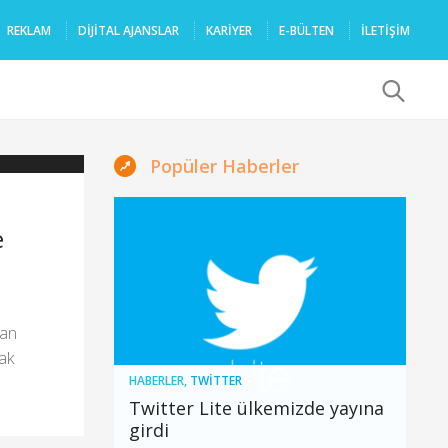
REKLAM
DIJITAL AJANSLAR
KARIYER
E-BÜLTEN
İLETİŞİM
x
Popüler Haberler
e
dan
rak
HABERLER
,
TWITTER
Twitter Lite ülkemizde yayına
girdi