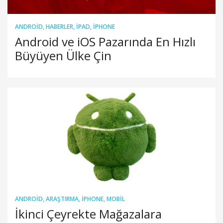
ANDROID
,
HABERLER
,
IPAD
,
IPHONE
Android ve iOS Pazarında En Hızlı
Büyüyen Ülke Çin
ANDROID
,
ARAŞTIRMA
,
IPHONE
,
MOBIL
İkinci Çeyrekte Mağazalara