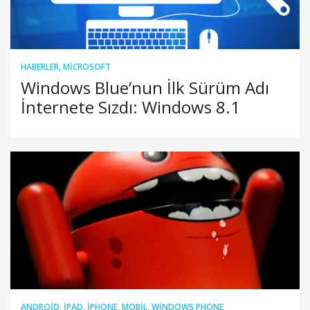
HABERLER
,
MICROSOFT
Windows Blue’nun İlk Sürüm Adı
İnternete Sızdı: Windows 8.1
ANDROID
,
IPAD
,
IPHONE
,
MOBIL
,
WINDOWS PHONE