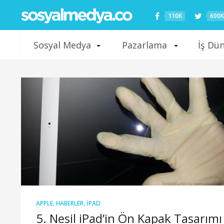
110K
600K
Sosyal Medya
Pazarlama
İş Dü
APPLE
,
HABERLER
,
IPAD
5. Nesil iPad’in Ön Kapak Tasarımı