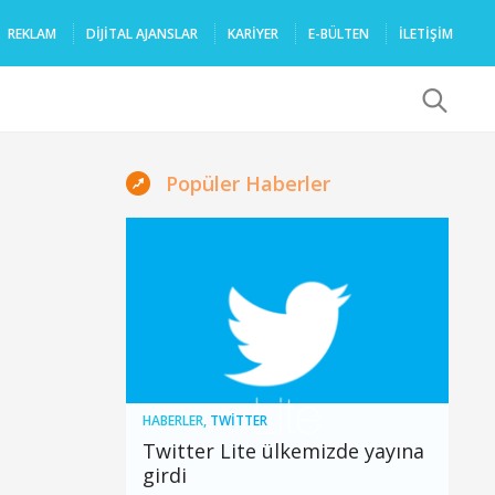
REKLAM
DIJITAL AJANSLAR
KARIYER
E-BÜLTEN
İLETİŞİM
x
Popüler Haberler
HABERLER
,
TWITTER
Twitter Lite ülkemizde yayına
girdi