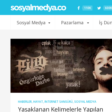
110K
600K
Sosyal Medya
Pazarlama
İş Dü
HABERLER
,
HAYAT
,
INTERNET SANSÜRÜ
,
SOSYAL MEDYA
Yasaklanan Kelimelerle Yapılan