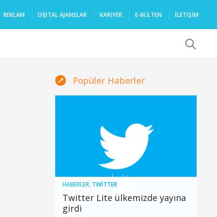
REKLAM
DIJITAL AJANSLAR
KARIYER
E-BÜLTEN
İLETİŞİM
x
Popüler Haberler
HABERLER
,
TWITTER
Twitter Lite ülkemizde yayına
girdi