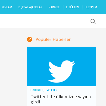
REKLAM
DIJITAL AJANSLAR
KARIYER
E-BÜLTEN
İLETİŞİM
x
Popüler Haberler
HABERLER
,
TWITTER
Twitter Lite ülkemizde yayına
girdi