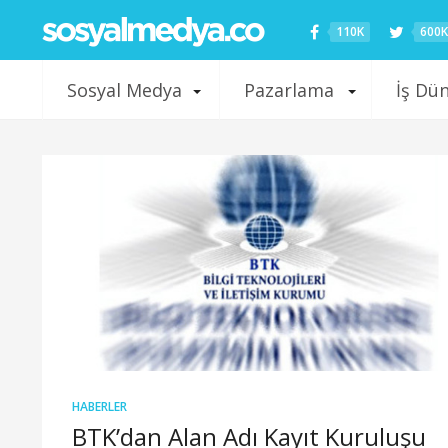
110K
600K
Sosyal Medya
Pazarlama
İş Dü
HABERLER
BTK’dan Alan Adı Kayıt Kuruluşu