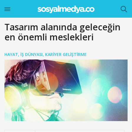
Tasarım alanında geleceğin
en önemli meslekleri
HAYAT
,
İŞ DÜNYASI
,
KARIYER GELIŞTIRME