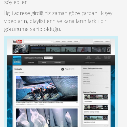
söylediler.
İlgili adrese girdiğiniz zaman göze çarpan ilk şey
videoların, playlistlerin ve kanalların farklı bir
görünüme sahip olduğu.