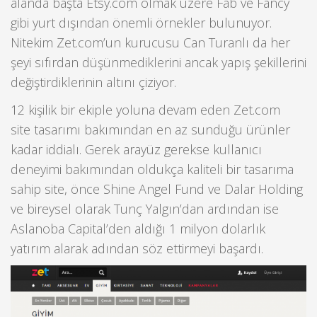
alanda başta Etsy.com olmak üzere Fab ve Fancy
gibi yurt dışından önemli örnekler bulunuyor.
Nitekim Zet.com’un kurucusu Can Turanlı da her
şeyi sıfırdan düşünmediklerini ancak yapış şekillerini
değiştirdiklerinin altını çiziyor.
12 kişilik bir ekiple yoluna devam eden Zet.com
site tasarımı bakımından en az sunduğu ürünler
kadar iddialı. Gerek arayüz gerekse kullanıcı
deneyimi bakımından oldukça kaliteli bir tasarıma
sahip site, önce Shine Angel Fund ve Dalar Holding
ve bireysel olarak Tunç Yalgın’dan ardından ise
Aslanoba Capital’den aldığı 1 milyon dolarlık
yatırım alarak adından söz ettirmeyi başardı.